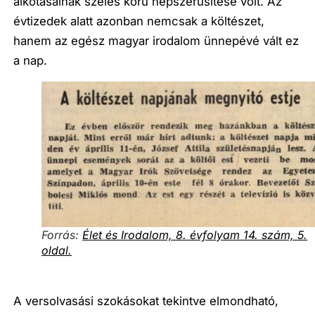
alkotásainak széles körű népszerűsítése volt. Az
évtizedek alatt azonban nemcsak a költészet,
hanem az egész magyar irodalom ünnepévé vált ez
a nap.
Forrás:
Élet és Irodalom, 8. évfolyam 14. szám, 5.
oldal.
A versolvasási szokásokat tekintve elmondható,