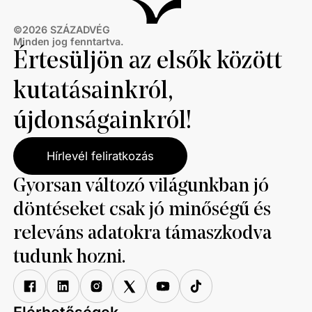
©
2026
SZÁZADVÉG
Minden jog fenntartva.
Értesüljön az elsők között
kutatásainkról,
újdonságainkról!
Hírlevél feliratkozás
Gyorsan változó világunkban jó
döntéseket csak jó minőségű és
releváns adatokra támaszkodva
tudunk hozni.