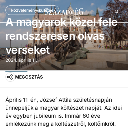
közvélemény-kutatás
A magyarok közel fele
rendszeresen olvas
verseket
2024. április 11.
MEGOSZTÁS
Április 11-én, József Attila születésnapján
ünnepeljük a magyar költészet napját. Az idei
év egyben jubileum is. Immár 60 éve
emlékezünk meg a költészetről, költőinkről.