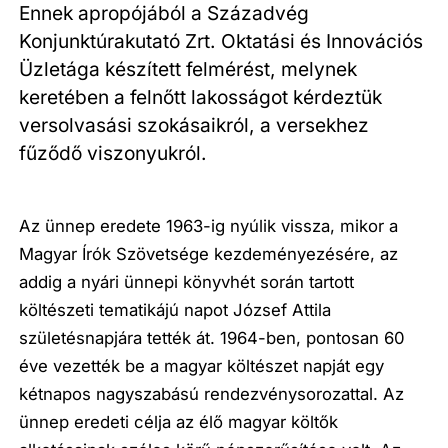
Ennek apropójából a Századvég
Konjunktúrakutató Zrt. Oktatási és Innovációs
Üzletága készített felmérést, melynek
keretében a felnőtt lakosságot kérdeztük
versolvasási szokásaikról, a versekhez
fűződő viszonyukról.
Az ünnep eredete 1963-ig nyúlik vissza, mikor a
Magyar Írók Szövetsége kezdeményezésére, az
addig a nyári ünnepi könyvhét során tartott
költészeti tematikájú napot József Attila
születésnapjára tették át. 1964-ben, pontosan 60
éve vezették be a magyar költészet napját egy
kétnapos nagyszabású rendezvénysorozattal. Az
ünnep eredeti célja az élő magyar költők