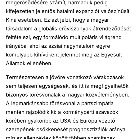
megerősödésére számít, harmaduk pedig
kifejezetten jelentős hatalmi expanziót valószínűsít
Kína esetében. Ez azt jelzi, hogy a magyar
társadalom a globális erőviszonyok átrendeződését
feltételezi, egy formálódó multipoláris világrend
irányába, ahol az ázsiai nagyhatalom egyre
komolyabb kihívóként jelenhet meg az Egyesült
Államok ellenében.
Természetesen a jövőre vonatkozó várakozások
sem teljesen egységesek, és itt is megfigyelhetők
bizonyos törésvonalak a magyar közvéleményben.
A legmarkánsabb törésvonal a pártszimpátia
mentén rajzolódik ki: a kormánypárti szavazók
körében gyakoribb az USA és Európa vezető
szerepének csökkenését prognosztizálók aránya,
míg az ellenzékiek között többen számítanak