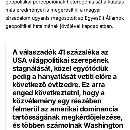
geopolitikai percepcióinak heterogenitását a kutatás
más eredményei is megerősítik: a magyar
társadalom ugyanis megosztott az Egyesült Államok
geopolitikai hatalmának jövőjével kapcsolatban.
A válaszadók 41 százaléka az
USA világpolitikai szerepének
stagnálását, közel egyötödük
pedig a hanyatlását vetíti előre a
következő évtizedre. Ez arra
enged következtetni, hogy a
közvélemény egy részében
felmerül az amerikai dominancia
tartósságának megkérdőjelezése,
és többen számolnak Washington