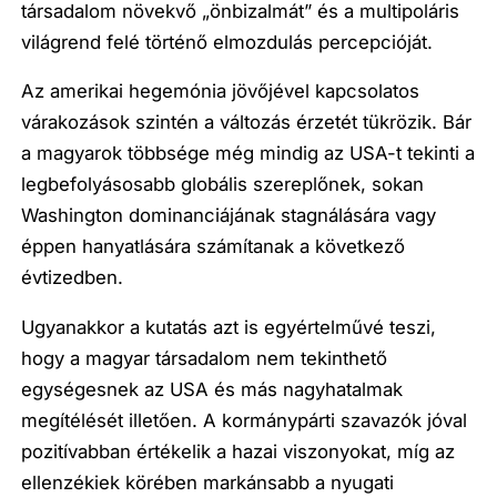
társadalom növekvő „önbizalmát” és a multipoláris
világrend felé történő elmozdulás percepcióját.
Az amerikai hegemónia jövőjével kapcsolatos
várakozások szintén a változás érzetét tükrözik. Bár
a magyarok többsége még mindig az USA-t tekinti a
legbefolyásosabb globális szereplőnek, sokan
Washington dominanciájának stagnálására vagy
éppen hanyatlására számítanak a következő
évtizedben.
Ugyanakkor a kutatás azt is egyértelművé teszi,
hogy a magyar társadalom nem tekinthető
egységesnek az USA és más nagyhatalmak
megítélését illetően. A kormánypárti szavazók jóval
pozitívabban értékelik a hazai viszonyokat, míg az
ellenzékiek körében markánsabb a nyugati