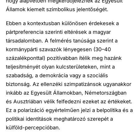
hogy alapvetően megkérdőjeleznék az Egyesült
Államok kiemelt szimbolikus jelentőségét.
Ebben a kontextusban különösen érdekesek a
pártpreferencia szerinti eltérések a magyar
társadalomban. A felmérés tanúsága szerint a
kormánypárti szavazók lényegesen (30–40
százalékponttal) pozitívabban ítélik meg hazánk
teljesítményét olyan kulcsterületeken, mint a
szabadság, a demokrácia vagy a szociális
biztonság. Az ellenzéki szimpatizánsok ugyanakkor
inkább az Egyesült Államokban, Németországban
és Ausztriában vélik felfedezni ezeket az értékeket.
Ez a polarizáció egyértelműen jelzi a belpolitika és a
politikai identitások meghatározó szerepét a
külföld-percepcióban.