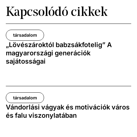
Kapcsolódó cikkek
társadalom
„Lövészároktól babzsákfotelig” A
magyarországi generációk
sajátosságai
társadalom
Vándorlási vágyak és motivációk város
és falu viszonylatában