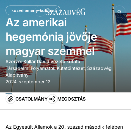
közvélemény-kutatás
Az amerikai
hegemónia jövője
magyar szemmel
Szerző: Kollár Dávid vezető kutató
Társadalmi Folyamatok Kutatóintézet, Századvég
Alapítvány
2024. szeptember 12.
CSATOLMÁNY
MEGOSZTÁS
Az Egyesült Államok a 20. század második felében