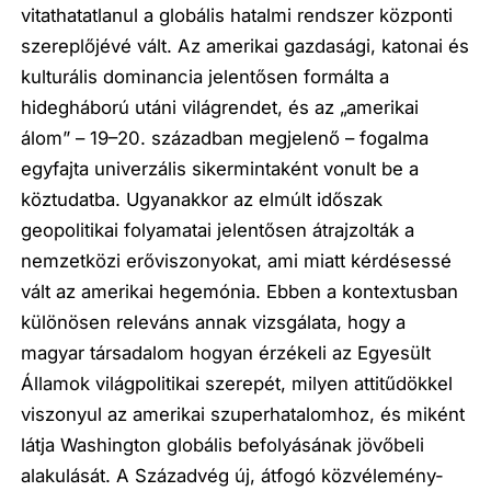
vitathatatlanul a globális hatalmi rendszer központi
szereplőjévé vált. Az amerikai gazdasági, katonai és
kulturális dominancia jelentősen formálta a
hidegháború utáni világrendet, és az „amerikai
álom” – 19–20. században megjelenő – fogalma
egyfajta univerzális sikermintaként vonult be a
köztudatba. Ugyanakkor az elmúlt időszak
geopolitikai folyamatai jelentősen átrajzolták a
nemzetközi erőviszonyokat, ami miatt kérdésessé
vált az amerikai hegemónia. Ebben a kontextusban
különösen releváns annak vizsgálata, hogy a
magyar társadalom hogyan érzékeli az Egyesült
Államok világpolitikai szerepét, milyen attitűdökkel
viszonyul az amerikai szuperhatalomhoz, és miként
látja Washington globális befolyásának jövőbeli
alakulását. A Századvég új, átfogó közvélemény-