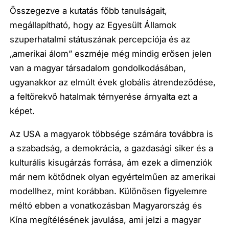
Összegezve a kutatás főbb tanulságait,
megállapítható, hogy az Egyesült Államok
szuperhatalmi státuszának percepciója és az
„amerikai álom” eszméje még mindig erősen jelen
van a magyar társadalom gondolkodásában,
ugyanakkor az elmúlt évek globális átrendeződése,
a feltörekvő hatalmak térnyerése árnyalta ezt a
képet.
Az USA a magyarok többsége számára továbbra is
a szabadság, a demokrácia, a gazdasági siker és a
kulturális kisugárzás forrása, ám ezek a dimenziók
már nem kötődnek olyan egyértelműen az amerikai
modellhez, mint korábban. Különösen figyelemre
méltó ebben a vonatkozásban Magyarország és
Kína megítélésének javulása, ami jelzi a magyar