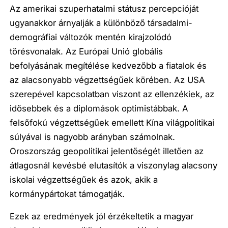
Az amerikai szuperhatalmi státusz percepcióját
ugyanakkor árnyalják a különböző társadalmi-
demográfiai változók mentén kirajzolódó
törésvonalak. Az Európai Unió globális
befolyásának megítélése kedvezőbb a fiatalok és
az alacsonyabb végzettségűek körében. Az USA
szerepével kapcsolatban viszont az ellenzékiek, az
idősebbek és a diplomások optimistábbak. A
felsőfokú végzettségűek emellett Kína világpolitikai
súlyával is nagyobb arányban számolnak.
Oroszország geopolitikai jelentőségét illetően az
átlagosnál kevésbé elutasítók a viszonylag alacsony
iskolai végzettségűek és azok, akik a
kormánypártokat támogatják.
Ezek az eredmények jól érzékeltetik a magyar