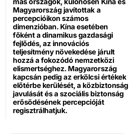
más országok, különösen Kína és
Magyarország javítottak a
percepcióikon számos
dimenzióban. Kína esetében
főként a dinamikus gazdasági
fejlődés, az innovációs
teljesítmény növekedése járult
hozzá a fokozódó nemzetközi
elismertséghez. Magyarország
kapcsán pedig az erkölcsi értékek
előtérbe kerülését, a közbiztonság
javulását és a szociális biztonság
erősödésének percepcióját
regisztrálhatjuk.