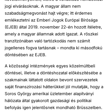
jogi elvárásoknak. A magyar állam nem
szabadságmegvonást hajt végre; itt érdemes
emlékeztetni az Emberi Jogok Európai Bírósága
(EJEB) által 2019. november 22-én hozott ítéletre,
amely a magyar államnak adott igazat. A röszkei
tranzitzónában való tartózkodás nem számít
jogellenes fogva tartásnak – mondta ki másodfokú
döntésében az EJEB.
A közösségi intézmények egyes közelmúltbeli
döntései, illetve a döntéshozatal előkészítésébe a
szakmainak láttatott oldalon bevont szervezetek
saját finanszírozási hátterükkel jól mutatják, hogy a
Soros György amerikai üzletember alapítványi
hálózata által gyakorolt gazdasági és politikai
befolyás igen jelentősnek mondható Brüsszelben.