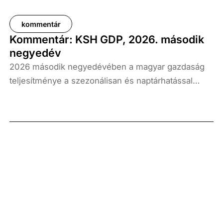
kommentár
Kommentár: KSH GDP, 2026. második
negyedév
2026 második negyedévében a magyar gazdaság
teljesítménye a szezonálisan és naptárhatással
kiigazított és kiegyensúlyozott adatok szerint, az
előző év azonos időszakához képest 1,6
százalékkal, míg az előző negyedévhez képest 0,4
százalékkal bővült. Az adat némileg elmaradt az
elemzői várakozásoktól, ugyanakkor továbbra is
növekedési pályát jelez.