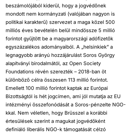
beszámolójából kiderül, hogy a jogvédőnek
mondott nem kormányzati (valójában nagyon is
politikai karakterű) szervezet a maga közel 500
milliós éves bevételén belül mindössze 5 millió
forintot gyűjtött be a magyarországi adófizetők
egyszázalékos adományaiból. A „helsinkiek” a
legnagyobb arányú hozzájárulást Soros György
alapítványi birodalmától, az Open Society
Foundations révén szerezték – 2018-ban öt
különböző célra összesen 113 millió forintot.
Emellett 100 millió forintot kaptak az Európai
Bizottságtól is hét jogcímen, ami jól mutatja az EU
intézményi összefonódását a Soros-pénzelte NGO-
kkal. Nem véletlen, hogy Brüsszel a korábbi
értesülések szerint a magukat jogvédőként
definiáló liberális NGO-k támogatását célzó