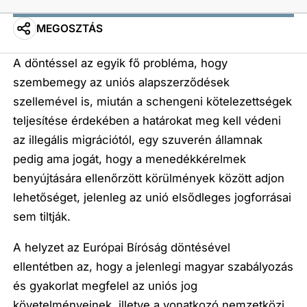
MEGOSZTÁS
A döntéssel az egyik fő probléma, hogy
szembemegy az uniós alapszerződések
szellemével is, miután a schengeni kötelezettségek
teljesítése érdekében a határokat meg kell védeni
az illegális migrációtól, egy szuverén államnak
pedig ama jogát, hogy a menedékkérelmek
benyújtására ellenőrzött körülmények között adjon
lehetőséget, jelenleg az unió elsődleges jogforrásai
sem tiltják.
A helyzet az Európai Bíróság döntésével
ellentétben az, hogy a jelenlegi magyar szabályozás
és gyakorlat megfelel az uniós jog
követelményeinek, illetve a vonatkozó nemzetközi