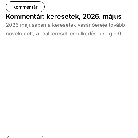
kommentár
Kommentár: keresetek, 2026. május
2026 májusában a keresetek vásárlóereje tovább
növekedett, a reálkereset-emelkedés pedig 9,0
százalék volt az elmúlt év azonos időszakához
képest. A bruttó átlagkereset emelkedése 8,7
százalékot, a nettóé 11,0 százalékot tett ki, emellett
a bruttó mediánkereset értéke 9,5, a nettó mediáné
pedig 11,5 százalékkal haladta meg a tavalyi értékét.