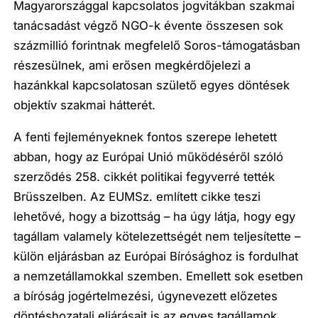
Magyarországgal kapcsolatos jogvitákban szakmai
tanácsadást végző NGO-k évente összesen sok
százmillió forintnak megfelelő Soros-támogatásban
részesülnek, ami erősen megkérdőjelezi a
hazánkkal kapcsolatosan születő egyes döntések
objektív szakmai hátterét.
A fenti fejleményeknek fontos szerepe lehetett
abban, hogy az Európai Unió működéséről szóló
szerződés 258. cikkét politikai fegyverré tették
Brüsszelben. Az EUMSz. említett cikke teszi
lehetővé, hogy a bizottság – ha úgy látja, hogy egy
tagállam valamely kötelezettségét nem teljesítette –
külön eljárásban az Európai Bírósághoz is fordulhat
a nemzetállamokkal szemben. Emellett sok esetben
a bíróság jogértelmezési, úgynevezett előzetes
döntéshozatali eljárásait is az egyes tagállamok