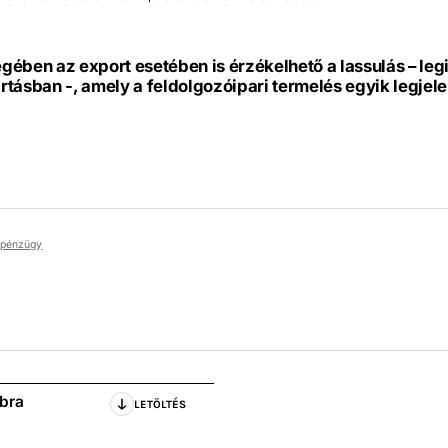
ében az export esetében is érzékelhető a lassulás – leg
tásban -, amely a feldolgozóipari termelés egyik legjel
pénzügy
ábra
LETÖLTÉS