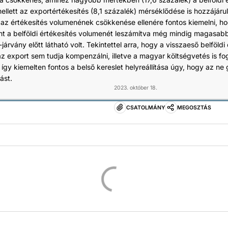
llett az exportértékesítés (8,1 százalék) mérséklődése is hozzájárult
 az értékesítés volumenének csökkenése ellenére fontos kiemelni, h
zint a belföldi értékesítés volumenét leszámítva még mindig magasabb
járvány előtt látható volt. Tekintettel arra, hogy a visszaeső belföldi
z export sem tudja kompenzálni, illetve a magyar költségvetés is fo
így kiemelten fontos a belső kereslet helyreállítása úgy, hogy az ne 
ást.
2023. október 18.
CSATOLMÁNY
MEGOSZTÁS