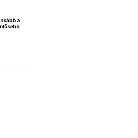
inkább a
entősebb