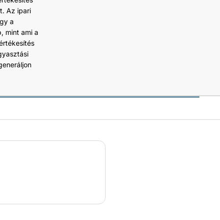
. Az ipari
ogy a
, mint ami a
 értékesítés
gyasztási
generáljon