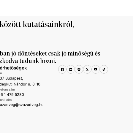
ke 9,5, a
al haladta meg
 között kutatásainkról,
ban jó döntéseket csak jó minőségű és
zkodva tudunk hozni.
lérhetőségek
m
37 Budapest,
degkuti Nándor u. 8-10.
lefonszám
6 1 479 5280
mail cím
zazadveg@szazadveg.hu