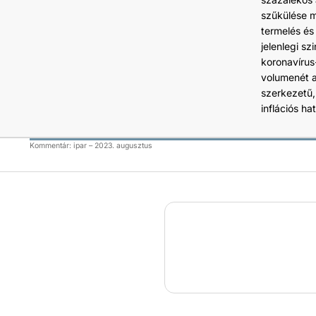
szűkülése me
termelés és
jelenlegi s
koronavírus-
volumenét a
szerkezetű, 
inflációs hat
Kommentár: ipar – 2023. augusztus