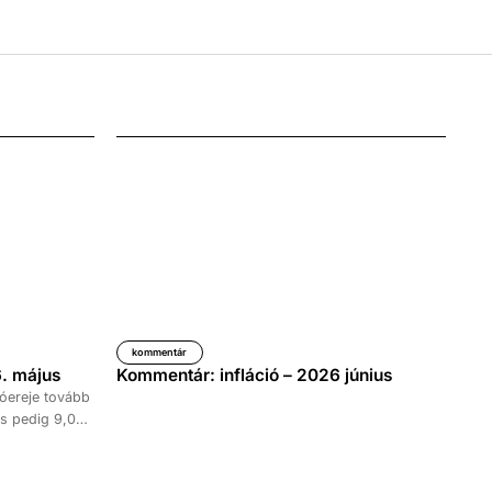
kommentár
. május
Kommentár: infláció – 2026 június
óereje tovább
s pedig 9,0
időszakához
kedése 8,7
tett ki,