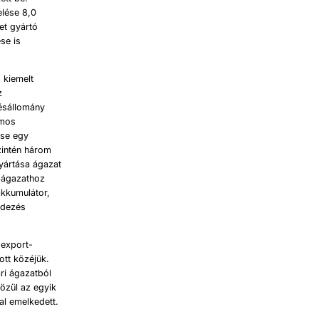
elése 8,0
et gyártó
se is
 kiemelt
z
lésállomány
amos
ése egy
zintén három
yártása ágazat
a ágazathoz
akkumulátor,
ndezés
 export-
ott közéjük.
ri ágazatból
özül az egyik
al emelkedett.