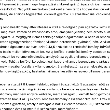
lt figyelmet érdemel, hogy fogyasztási cikkeket gyártó ágazatok ipari term
érséklődött. Nagyobb mértékben csökkent a nem tartós fogyasztási cikkek
lése, de a tartós fogyasztási cikkeket gyártók 7,6 százalékosnál csökkené
tó.
új rendelésállomány áttekintésére a KSH a feldolgozóipari ágazatok közül 8
l meg éves szinten összehasonlító áron, amelyben jelenleg nem érhető el a
i ágazat. A megfigyelt kiemelt feldolgozóipari ágazatoknál a belföldi rende
tben (gyógyszeripar, fémipar, villamos berendezés gyártása) nőtt. A vill
ártása ágazatnak az éves szintű 43,5 százalékos rendelésállomány-bővül
 bázis mellett következett be. Az új belföldi rendelésállomány esetében s
etkezett be volumennövekedés, amelyből az egyik a villamos berendezés g
) volt. Tehát a belföldi keresletet leginkább a villamos berendezés gyártás
mely magába foglalja a villamosmotor, áramfejlesztő, az áramelosztó, az 
llamosvilágítóeszköz, háztartási villamos készülék és egyéb villamos bere
ében a vizsgált 8 kiemelt feldolgozóipari ágazat közül 5 ágazatban nőtt az
ny, azonban a járműgyártás és a villamos berendezés gyártása nem tartoz
állomány már nem ennyire kedvező, mert a vizsgált 8 kiemelt feldolgozóipa
zatban bővült az új export- rendelésállomány összehasonlító áron. Ezek k
endezés gyártása, amely a kimagasló bázis ellenére további 20,1 százalékk
s azonban éves szinten 6,6 százalékkal mérséklődött.