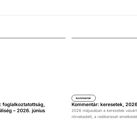
kommentár
foglalkoztatottság,
Kommentár: keresetek, 2026
iség – 2026. június
2026 májusában a keresetek vásárl
növekedett, a reálkereset-emelkedé
százalék volt az elmúlt év azonos 
képest. A bruttó átlagkereset emel
százalékot, a nettóé 11,0 százalékot 