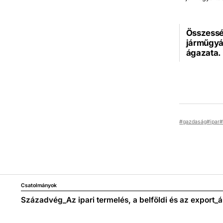
Összesség
járműgyár
ágazata.
gazdaság
ipar
Csatolmányok
Századvég_Az ipari termelés, a belföldi és az export_