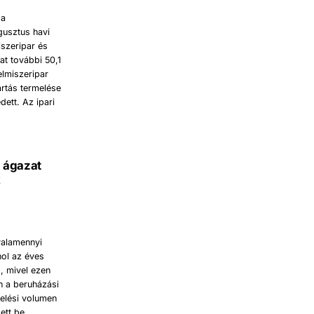
 a
gusztus havi
iszeripar és
at további 50,1
elmiszeripar
ártás termelése
dett. Az ipari
b ágazat
k
 valamennyi
hol az éves
, mivel ezen
n a beruházási
elési volumen
ett be.