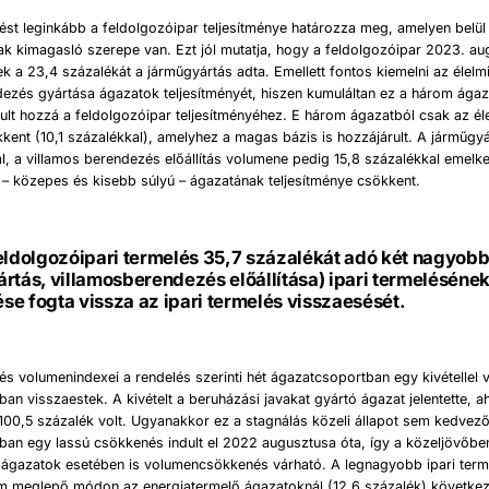
lést leginkább a feldolgozóipar teljesítménye határozza meg, amelyen belül
k kimagasló szerepe van. Ezt jól mutatja, hogy a feldolgozóipar 2023. au
ek a 23,4 százalékát a járműgyártás adta. Emellett fontos kiemelni az élelm
ezés gyártása ágazatok teljesítményét, hiszen kumuláltan ez a három ágaz
rult hozzá a feldolgozóipar teljesítményéhez. E három ágazatból csak az él
kent (10,1 százalékkal), amelyhez a magas bázis is hozzájárult. A járműgy
l, a villamos berendezés előállítás volumene pedig 15,8 százalékkal emelke
 – közepes és kisebb súlyú – ágazatának teljesítménye csökkent.
eldolgozóipari termelés 35,7 százalékát adó két nagyob
rtás, villamosberendezés előállítása) ipari termeléséne
e fogta vissza az ipari termelés visszaesését.
lés volumenindexei a rendelés szerinti hét ágazatcsoportban egy kivétellel
an visszaestek. A kivételt a beruházási javakat gyártó ágazat jelentette, a
00,5 százalék volt. Ugyanakkor ez a stagnálás közeli állapot sem kedvező
ban egy lassú csökkenés indult el 2022 augusztusa óta, így a közeljövőbe
ó ágazatok esetében is volumencsökkenés várható. A legnagyobb ipari term
m meglepő módon az energiatermelő ágazatoknál (12,6 százalék) következ