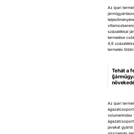
Az ipari terme
járműgyártásna
teljesítményén
villamosberend
százalékkal já
termelése csök
4,6 százalékka
termelés többi
Tehát a f
(járműgyá
növekedés
Az ipari terme
ágazatcsoportb
volumenindex 1
ágazatcsoport
javakat gyárt
visszaesés ne