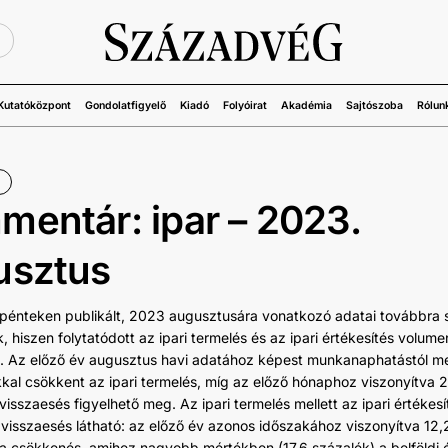
Ü
Kutatóközpont
Gondolatfigyelő
Kiadó
Folyóirat
Akadémia
Sajtószoba
Rólun
entár: ipar – 2023.
usztus
 pénteken publikált, 2023 augusztusára vonatkozó adatai továbbra
, hiszen folytatódott az ipari termelés és az ipari értékesítés volum
 Az előző év augusztus havi adatához képest munkanaphatástól me
kkal csökkent az ipari termelés, míg az előző hónaphoz viszonyítva 2
isszaesés figyelhető meg. Az ipari termelés mellett az ipari értékesí
 visszaesés látható: az előző év azonos időszakához viszonyítva 12,
a csökkenés, amihez nagyobb mértékben (17,6 százalék) a belföldi é