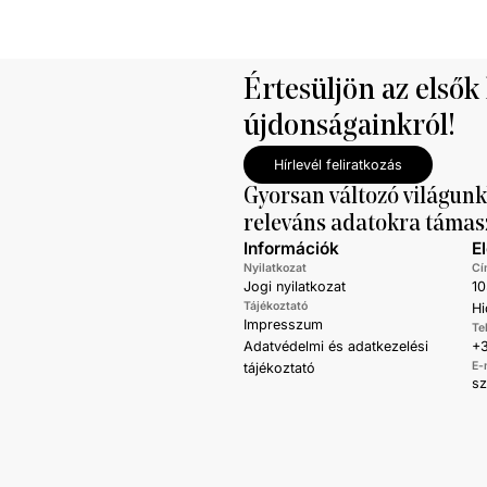
emellett a bruttó mediánkereset érté
nettó mediáné pedig 11,5 százalékk
a tavalyi értékét.
Értesüljön az elsők
újdonságainkról!
Hírlevél feliratkozás
Gyorsan változó világunk
releváns adatokra támas
Információk
E
Nyilatkozat
Cí
Jogi nyilatkozat
10
Tájékoztató
Hi
Impresszum
Te
Adatvédelmi és adatkezelési
+3
E-
tájékoztató
s