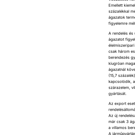
Emellett kieme
százalékkal m
ágazatok terme
figyelemre mél
A rendelés és 
ágazatot figye
élelmiszeripar
csak három ese
berendezés gy
kiugróan magas
ágazatnál köv
(15,7 százalék
kapcsolódik, a
szárazelem, vi
gyártását.
Az export eset
rendelésállomá
Az új rendelés
már csak 3 ága
a villamos ber
A járműgyártá