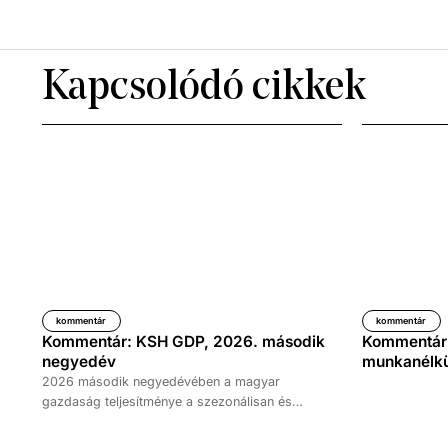
Kapcsolódó cikkek
kommentár
kommentár
Kommentár: KSH GDP, 2026. második
Kommentár: 
negyedév
munkanélkül
2026 második negyedévében a magyar
gazdaság teljesítménye a szezonálisan és
naptárhatással kiigazított és kiegyensúlyozott
adatok szerint, az előző év azonos időszakához