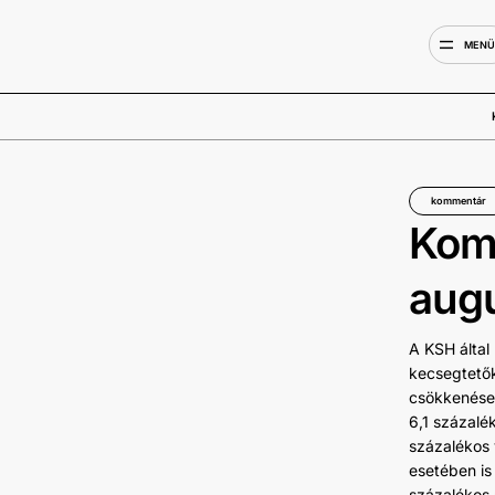
MEN
kommentár
Komm
aug
A KSH által
kecsegtetők
csökkenése.
6,1 százalé
százalékos v
esetében is
százalékos 