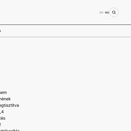
EN
HU
k
 sem
enének
gtisztítva
,4
tés
2
rtékesítés