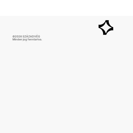
képest 1,6 százalékkal, míg az előző
negyedévhez képest 0,4 százalékkal bővült. Az
adat némileg elmaradt az elemzői várakozásoktól,
ugyanakkor továbbra is növekedési pályát jelez.
©
2026
SZÁZADVÉG
Minden jog fenntartva.