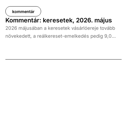
kommentár
Kommentár: keresetek, 2026. május
2026 májusában a keresetek vásárlóereje tovább
növekedett, a reálkereset-emelkedés pedig 9,0
százalék volt az elmúlt év azonos időszakához
képest. A bruttó átlagkereset emelkedése 8,7
százalékot, a nettóé 11,0 százalékot tett ki, emellett
a bruttó mediánkereset értéke 9,5, a nettó mediáné
pedig 11,5 százalékkal haladta meg a tavalyi értékét.