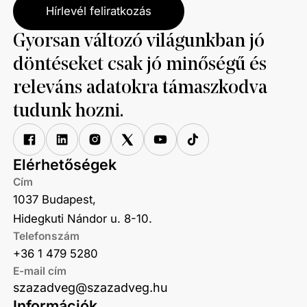
Hírlevél feliratkozás
Gyorsan változó világunkban jó
döntéseket csak jó minőségű és
releváns adatokra támaszkodva
tudunk hozni.
Elérhetőségek
Cím
1037 Budapest,
Hidegkuti Nándor u. 8-10.
Telefonszám
+36 1 479 5280
E-mail cím
szazadveg@szazadveg.hu
Információk