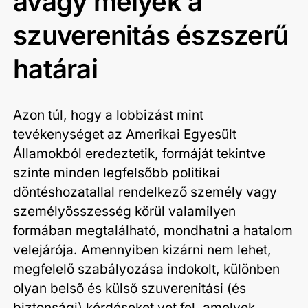
avagy melyek a
szuverenitás észszerű
határai
Azon túl, hogy a lobbizást mint
tevékenységet az Amerikai Egyesült
Államokból eredeztetik, formáját tekintve
szinte minden legfelsőbb politikai
döntéshozatallal rendelkező személy vagy
személyösszesség körül valamilyen
formában megtalálható, mondhatni a hatalom
velejárója. Amennyiben kizárni nem lehet,
megfelelő szabályozása indokolt, különben
olyan belső és külső szuverenitási (és
biztonsági) kérdéseket vet fel, amelyek