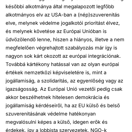
későbbi alkotmánya által megalapozott legfőbb
alkotmányos elv az USA-ban a (nép)szuverenitás
elve, melynek védelme jogalkotói prioritást élvez,
és melynek követése az Európai Unióban is
üdvözölendő lenne, hiszen a hiányos, illetve a nem
megfelelően végrehajtott szabályozás már így is
nagyon sok kárt okozott az európai integrációnak.
Továbbá kártékony hatással van az olyan európai
értékek nemzetközi képviseletére is, mint a
jogállamiság, a szolidaritás, az egyenlőség vagy az
igazságosság. Az Európai Unió vezetői pedig csak
akkor beszélhetnek hitelesen demokrácia és
jogállamiság kérdéseiről, ha az EU külső és belső
szuverenitásának védelme hatékonyan
megvalósulni képes a külső, idegen erők és
érdekek, így a lobbista szervezetek, NGO-k