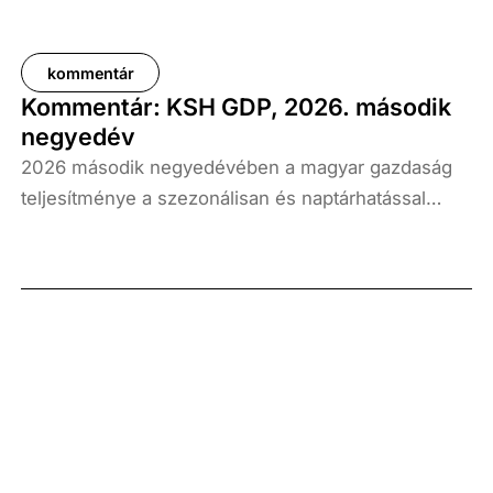
kommentár
Kommentár: KSH GDP, 2026. második
negyedév
2026 második negyedévében a magyar gazdaság
teljesítménye a szezonálisan és naptárhatással
kiigazított és kiegyensúlyozott adatok szerint, az
előző év azonos időszakához képest 1,6
százalékkal, míg az előző negyedévhez képest 0,4
százalékkal bővült. Az adat némileg elmaradt az
elemzői várakozásoktól, ugyanakkor továbbra is
növekedési pályát jelez.