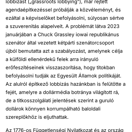
lobbizást („grassroots lobbying”), már rejtett
agendaépítkezéssel próbálják a közvéleményt, és
ezáltal a képviselőket befolyásolni, súlyosan sértve
a szuverenitás alapelveit. A problémát látva 2023
januárjában a Chuck Grassley iowai republikánus
szenátor által vezetett kétpárti szenátorcsoport
újból bemutatta azt a szabályozást, amelynek célja
a külföldi ellenérdekű felek arra irányuló
erőfeszítéseinek visszaszorítása, hogy titokban
befolyásolni tudják az Egyesült Államok politikáját.
Az alulról építkező lobbizás hazánkban is felütötte a
fejét, amelyre a dollármédia botránya világított rá,
de a titkosszolgálati jelentések szerint a guruló
dollárok könnyen korrumpálható baloldali
szereplőkhöz is eljuthattak.
Az 1776-os Függetlenségi Nyilatkozat és az ország