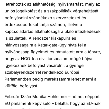
létrehozták az átláthatósági nyilvántartást, mely az
uniós jogalkotást és a szakpolitikák végrehajtását
befolyásolni szándékozó szervezeteket és
érdekcsoportokat tartja számon, illetve a
kapcsolattartás átláthatóságára utaló intézkedések
is születtek. A rendszer kiskapuira és
hiányosságaira a Katar-gate-ügy hívta fel a
nyilvánosság figyelmét és rámutatott arra a tényre,
hogy az NGO-k a civil társadalom mögé bújva
igyekeznek befolyást vásárolni, a gyenge
szabályrendszerrel rendelkező Európai
Parlamentben pedig marékszámra lehet mérni a
külföldi befolyást.
Február 13-án Monika Hohleimer – német néppárti
EU parlamenti képviselő – belátta, hogy az EU-nak