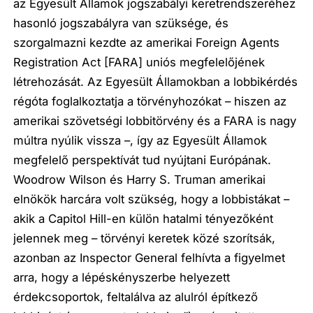
az Egyesült Államok jogszabályi keretrendszeréhez
hasonló jogszabályra van szüksége, és
szorgalmazni kezdte az amerikai Foreign Agents
Registration Act [FARA] uniós megfelelőjének
létrehozását. Az Egyesült Államokban a lobbikérdés
régóta foglalkoztatja a törvényhozókat – hiszen az
amerikai szövetségi lobbitörvény és a FARA is nagy
múltra nyúlik vissza –, így az Egyesült Államok
megfelelő perspektívát tud nyújtani Európának.
Woodrow Wilson és Harry S. Truman amerikai
elnökök harcára volt szükség, hogy a lobbistákat –
akik a Capitol Hill-en külön hatalmi tényezőként
jelennek meg – törvényi keretek közé szorítsák,
azonban az Inspector General felhívta a figyelmet
arra, hogy a lépéskényszerbe helyezett
érdekcsoportok, feltalálva az alulról építkező