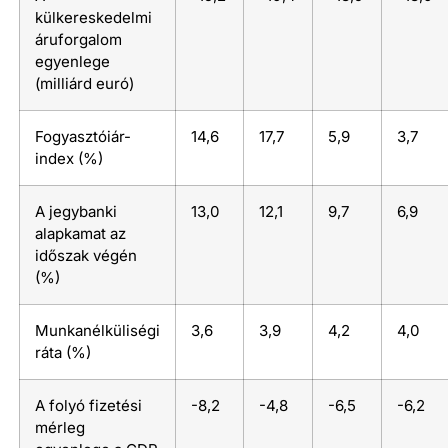
külkereskedelmi
áruforgalom
egyenlege
(milliárd euró)
Fogyasztóiár-
14,6
17,7
5,9
3,7
index (%)
A jegybanki
13,0
12,1
9,7
6,9
alapkamat az
időszak végén
(%)
Munkanélküliségi
3,6
3,9
4,2
4,0
ráta (%)
A folyó fizetési
-8,2
-4,8
-6,5
-6,2
mérleg