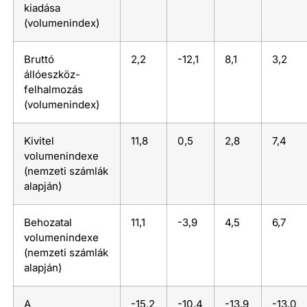
kiadása
(volumenindex)
Bruttó
2,2
-12,1
8,1
3,2
állóeszköz-
felhalmozás
(volumenindex)
Kivitel
11,8
0,5
2,8
7,4
volumenindexe
(nemzeti számlák
alapján)
Behozatal
11,1
-3,9
4,5
6,7
volumenindexe
(nemzeti számlák
alapján)
A
-15,2
-10,4
-13,9
-13,0