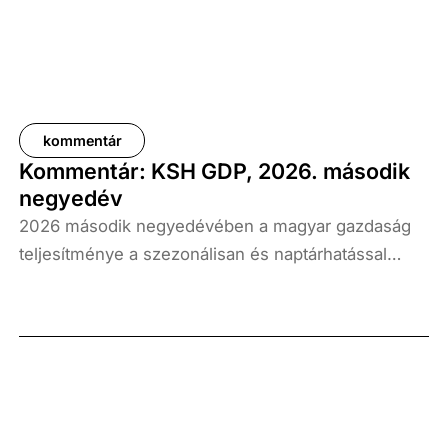
kommentár
Kommentár: KSH GDP, 2026. második
negyedév
2026 második negyedévében a magyar gazdaság
teljesítménye a szezonálisan és naptárhatással
kiigazított és kiegyensúlyozott adatok szerint, az
előző év azonos időszakához képest 1,6
százalékkal, míg az előző negyedévhez képest 0,4
százalékkal bővült. Az adat némileg elmaradt az
elemzői várakozásoktól, ugyanakkor továbbra is
növekedési pályát jelez.