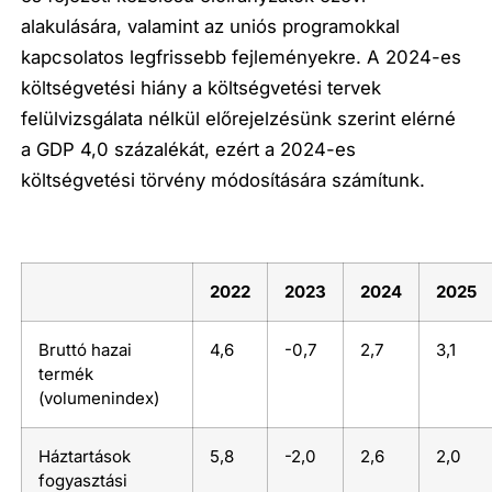
alakulására, valamint az uniós programokkal
kapcsolatos legfrissebb fejleményekre. A 2024-es
költségvetési hiány a költségvetési tervek
felülvizsgálata nélkül előrejelzésünk szerint elérné
a GDP 4,0 százalékát, ezért a 2024-es
költségvetési törvény módosítására számítunk.
2022
2023
2024
2025
Bruttó hazai
4,6
-0,7
2,7
3,1
termék
(volumenindex)
Háztartások
5,8
-2,0
2,6
2,0
fogyasztási