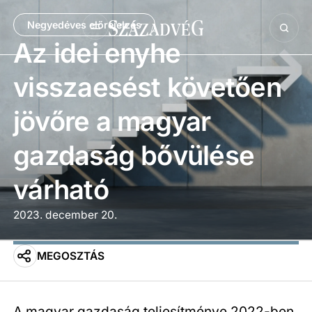
Negyedéves előrejelzés
Az idei enyhe
visszaesést követően
jövőre a magyar
gazdaság bővülése
várható
2023. december 20.
MEGOSZTÁS
A magyar gazdaság teljesítménye 2022-ben