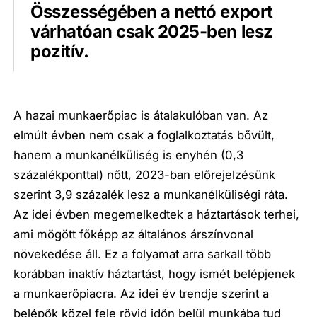
Összességében a nettó export
várhatóan csak 2025-ben lesz
pozitív.
A hazai munkaerőpiac is átalakulóban van. Az
elmúlt évben nem csak a foglalkoztatás bővült,
hanem a munkanélküliség is enyhén (0,3
százalékponttal) nőtt, 2023-ban előrejelzésünk
szerint 3,9 százalék lesz a munkanélküliségi ráta.
Az idei évben megemelkedtek a háztartások terhei,
ami mögött főképp az általános árszínvonal
növekedése áll. Ez a folyamat arra sarkall több
korábban inaktív háztartást, hogy ismét belépjenek
a munkaerőpiacra. Az idei év trendje szerint a
belépők közel fele rövid időn belül munkába tud