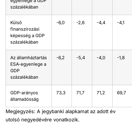
egyenlege a GDP
százalékában
Külső
-6,0
-2,6
-4,4
-4,1
finanszírozási
képesség a GDP
százalékában
Az államháztartás
-6,2
-5,4
-4,0
-1,8
ESA-egyenlege a
GDP
százalékában
GDP-arányos
73,3
71,7
71,2
69,7
államadósság
Megjegyzés: A jegybanki alapkamat az adott év
utolsó negyedévére vonatkozik.