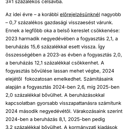
3±1 százalékos célsávba.
Az idei évre – a korábbi
előrejelzésünknél
nagyobb
– 0,7 százalékos gazdasági visszaesést várunk.
Ennek a legfőbb oka a belső kereslet csökkenése:
2023 harmadik negyedévében a fogyasztás 2,1, a
beruházás 15,6 százalékkal esett vissza. Így
összességében a 2023-as évben a fogyasztás 2,0,
a beruházás 12,1 százalékkal csökkenhet. A
fogyasztás bővülése lassan mehet végbe, 2024
elejétől fokozatosan emelkedhet. Számításaink
alapján a fogyasztás 2024-ben 2,6, míg 2025-ben
2,0 százalékkal bővülhet. A beruházásokkal
kapcsolatban gyorsabb visszapattanásra számítunk
2024 második negyedévétől. Várakozásaink szerint
2024-ben a beruházás 8,1, 2025-ben pedig
3,2 százalékkal bővülhet. A kormányzati kiadások