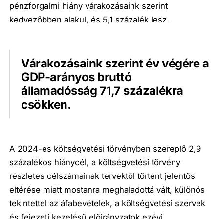
pénzforgalmi hiány várakozásaink szerint
kedvezőbben alakul, és 5,1 százalék lesz.
Várakozásaink szerint év végére a
GDP-arányos bruttó
államadósság 71,7 százalékra
csökken.
A 2024-es költségvetési törvényben szereplő 2,9
százalékos hiánycél, a költségvetési törvény
részletes célszámainak tervektől történt jelentős
eltérése miatt mostanra meghaladottá vált, különös
tekintettel az áfabevételek, a költségvetési szervek
és fejezeti kezelésű előirányzatok ezévi