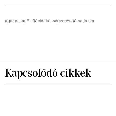
gazdaság
infláció
költségvetés
társadalom
Kapcsolódó cikkek