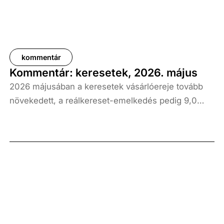
kommentár
Kommentár: keresetek, 2026. május
2026 májusában a keresetek vásárlóereje tovább
növekedett, a reálkereset-emelkedés pedig 9,0
százalék volt az elmúlt év azonos időszakához
képest. A bruttó átlagkereset emelkedése 8,7
százalékot, a nettóé 11,0 százalékot tett ki, emellett
a bruttó mediánkereset értéke 9,5, a nettó mediáné
pedig 11,5 százalékkal haladta meg a tavalyi értékét.