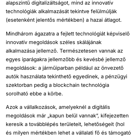
alapszintű digitalizáltságot, mind az innovatív
technológiák alkalmazását tekintve felülmúlják
(esetenként jelentős mértékben) a
hazai átlagot.
Mindhárom
ágazatra a fejlett technológiát képviselő
innovatív megoldások széles skálájának
alkalmazása jellemző
. Természetesen vannak az
egyes iparágakra jellemzőbb és kevésbé jellemző
megoldások: a
járműiparban például az önvezető
autók
használata tekinthető egyedinek, a
pénzügyi
szektorban
pedig a
blockchain
technológia
sorolható ebbe a körbe.
Azok a vállalkozások,
amelyeknél a digitális
megoldások már „kapun belül vannak”, kifejezetten
keresik a továbblépés
területeit, lehetőségeit
(hol
és milyen mértékben lehet a vállalati fő és támogató