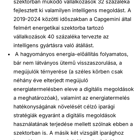
szektorban működő
vállalkozások 32 százaléka
fejlesztett ki valamilyen intelligens megoldást
. A
2019-2024 közötti időszakban a Capgemini által
felmért energetikai szektorba tartozó
vállalkozások 40 százaléka tervezte az
intelligens gyártásra való átállást.
A hagyományos energia-előállítás folyamatos,
bár nem látványos ütemű visszaszorulása, a
megújulók térnyerése (a széles körben csak
néhány éve elterjedt megújuló
energiatermelésben eleve a digitális megoldások
a meghatározóak), valamint az energiatermelés
hatékonyságának növelését célzó iparági
stratégiák egyaránt a
digitális megoldások
használatának terjedése mellett szólnak ebben a
szektorban is
. A másik két vizsgált iparághoz