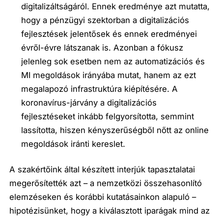
digitalizáltságáról
. Ennek eredménye azt mutatta,
hogy a pénzügyi szektorban a digitalizációs
fejlesztések jelentősek és ennek eredményei
évről-évre látszanak is. Azonban a fókusz
jelenleg sok esetben nem az automatizációs és
MI megoldások irányába mutat, hanem az ezt
megalapozó infrastruktúra kiépítésére. A
koronavírus-járvány
a digitalizációs
fejlesztéseket inkább felgyorsította, semmint
lassította, hiszen kényszerűségből nőtt az online
megoldások iránti kereslet.
A
szakértőink által készített interjúk
tapasztalatai
megerősítették azt – a nemzetközi összehasonlító
elemzéseken és korábbi kutatásainkon alapuló –
hipotézisünket, hogy
a kiválasztott iparágak mind az