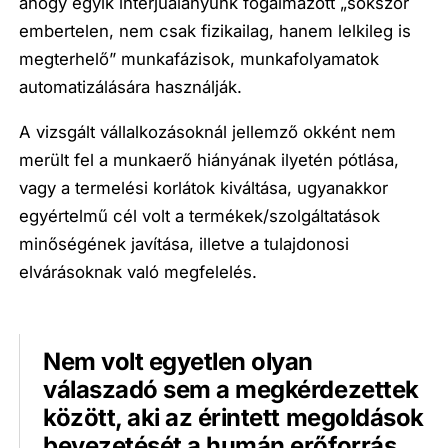
ahogy egyik interjúalanyunk fogalmazott „
sokszor
embertelen, nem csak fizikailag, hanem lelkileg is
megterhelő
”
munkafázisok, munkafolyamatok
automatizálására használják
.
A vizsgált vállalkozásoknál jellemző okként nem
merült fel a munkaerő hiányának ilyetén pótlása,
vagy a termelési korlátok kiváltása, ugyanakkor
egyértelmű cél volt a
termékek/szolgáltatások
minőségének javítása
, illetve a tulajdonosi
elvárásoknak való megfelelés.
Nem volt egyetlen olyan
válaszadó sem a megkérdezettek
között, aki az érintett megoldások
bevezetését a humán erőforrás