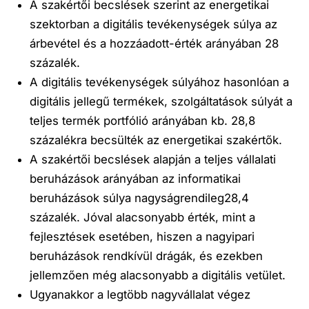
A szakértői becslések szerint az
energetikai
szektorban
a digitális tevékenységek súlya az
árbevétel és a hozzáadott-érték arányában 28
százalék
.
A digitális tevékenységek súlyához hasonlóan
a
digitális jellegű
termékek
, szolgáltatások súlyát
a
teljes termék portfólió arányában
kb. 28,8
százalékra
becsülték az energetikai szakértők.
A szakértői becslések alapján
a teljes
vállalati
beruházások
arányában az
informatikai
beruházások súlya nagyságrendileg
28,4
százalék
. Jóval alacsonyabb érték, mint a
fejlesztések esetében, hiszen a nagyipari
beruházások rendkívül drágák, és ezekben
jellemzően még alacsonyabb a digitális vetület.
Ugyanakkor
a legtöbb nagyvállalat végez