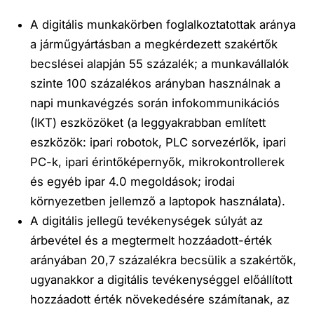
A
digitális munkakörben foglalkoztatottak aránya
a járműgyártásban a megkérdezett szakértők
becslései alapján
55 százalék
; a munkavállalók
szinte 100 százalékos arányban használnak a
napi munkavégzés során infokommunikációs
(IKT) eszközöket (a leggyakrabban említett
eszközök: ipari robotok, PLC sorvezérlők, ipari
PC-k, ipari érintőképernyők, mikrokontrollerek
és egyéb ipar 4.0 megoldások; irodai
környezetben jellemző a laptopok használata).
A
digitális jellegű tevékenységek súlyát
az
árbevétel és a megtermelt hozzáadott-érték
arányában
20,7 százalékra becsülik
a szakértők,
ugyanakkor a digitális tevékenységgel előállított
hozzáadott érték növekedésére számítanak, az