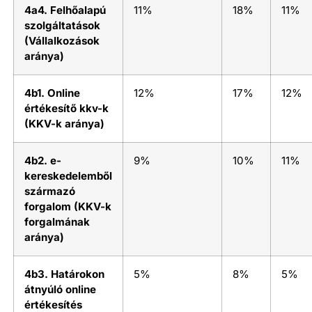
4a4. Felhőalapú
11%
18%
11%
szolgáltatások
(Vállalkozások
aránya)
4b1. Online
12%
17%
12%
értékesítő kkv-k
(KKV-k aránya)
4b2. e-
9%
10%
11%
kereskedelemből
származó
forgalom (KKV-k
forgalmának
aránya)
4b3. Határokon
5%
8%
5%
átnyúló online
értékesítés