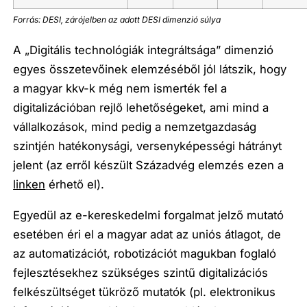
Forrás: DESI, zárójelben az adott DESI dimenzió súlya
A „Digitális technológiák integráltsága” dimenzió
egyes összetevőinek elemzéséből jól látszik, hogy
a magyar kkv-k még nem ismerték fel a
digitalizációban rejlő lehetőségeket, ami mind a
vállalkozások, mind pedig a nemzetgazdaság
szintjén hatékonysági, versenyképességi hátrányt
jelent
(az erről készült Századvég elemzés ezen a
linken
érhető el).
Egyedül az e-kereskedelmi forgalmat jelző mutató
esetében éri el a magyar adat az uniós átlagot, de
az automatizációt, robotizációt magukban foglaló
fejlesztésekhez szükséges szintű digitalizációs
felkészültséget tükröző mutatók (pl. elektronikus