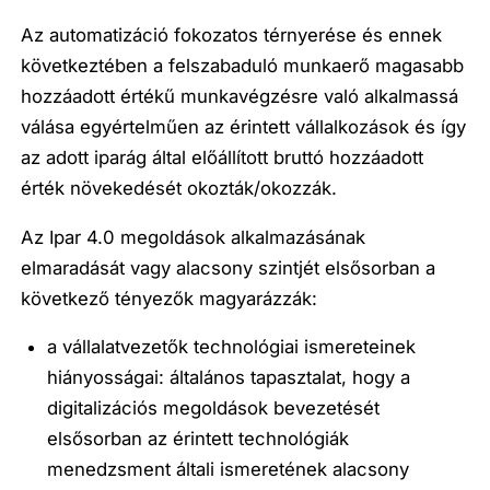
Az
automatizáció
fokozatos térnyerése és ennek
következtében a felszabaduló munkaerő magasabb
hozzáadott értékű munkavégzésre való alkalmassá
válása
egyértelműen az érintett vállalkozások és így
az adott iparág által előállított bruttó hozzáadott
érték növekedését okozták/okozzák
.
Az
Ipar 4.0 megoldások alkalmazásának
elmaradását vagy alacsony szintjét
elsősorban a
következő
tényezők
magyarázzák:
a vállalatvezetők technológiai ismereteinek
hiányosságai
: általános tapasztalat, hogy a
digitalizációs megoldások bevezetését
elsősorban az érintett technológiák
menedzsment általi ismeretének alacsony