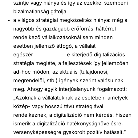
szintje vagy hiánya és így az ezekkel szembeni
bizalmatlanság gátolja.
a világos stratégiai megközelítés hiánya
: még a
nagyobb és gazdagabb erőforrás-háttérrel
rendelkező vállalkozásoknál sem minden
esetben jellemző átfogó, a vállalat
egészér e kiterjedő digitalizációs
stratégia megléte, a fejlesztések így jellemzően
ad-hoc módon, az aktuális (tulajdonosi,
megrendelői, stb.) igények szerint valósulnak
meg. Ahogy egyik interjúalanyunk fogalmazott:
„
Azoknak a vállalatoknak az esetében, amelyek
közép- vagy hosszú távú stratégiával
rendelkeznek, a digitalizáció nem kérdés, hiszen
ismerik a digitalizáció hatékonyságnövelésre,
versenyképességre gyakorolt pozitív hatásait
.”