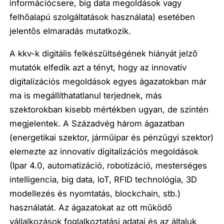
információcsere, big data megoldások vagy
felhőalapú szolgáltatások használata) esetében
jelentős elmaradás mutatkozik.
A kkv-k digitális felkészültségének hiányát jelző
mutatók elfedik azt a tényt, hogy az
innovatív
digitalizációs megoldások
egyes ágazatokban már
ma is
megállíthatatlanul terjednek,
más
szektorokban kisebb mértékben ugyan, de szintén
megjelentek. A Századvég három ágazatban
(energetikai szektor, járműipar és pénzügyi szektor)
elemezte az innovatív digitalizációs megoldások
(Ipar 4.0, automatizáció, robotizáció, mesterséges
intelligencia, big data, IoT, RFID technológia, 3D
modellezés és nyomtatás, blockchain, stb.)
használatát. Az ágazatokat az ott működő
vállalkozások foglalkoztatási adatai és az általuk