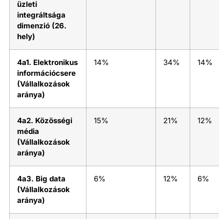
üzleti
integráltsága
dimenzió (26.
hely)
4a1. Elektronikus
14%
34%
14%
információcsere
(Vállalkozások
aránya)
4a2. Közösségi
15%
21%
12%
média
(Vállalkozások
aránya)
4a3. Big data
6%
12%
6%
(Vállalkozások
aránya)