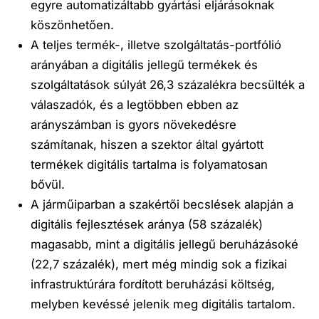
egyre automatizáltabb gyártási eljárásoknak
köszönhetően.
A teljes termék-, illetve szolgáltatás-portfólió
arányában a
digitális jellegű termékek és
szolgáltatások súlyát 26,3 százalékra
becsülték a
válaszadók, és a legtöbben ebben az
arányszámban is
gyors növekedésre
számítanak, hiszen a szektor által gyártott
termékek digitális tartalma is folyamatosan
bővül.
A járműiparban a szakértői becslések alapján a
digitális fejlesztések aránya
(58 százalék)
magasabb
,
mint
a digitális jellegű beruházásoké
(22,7 százalék), mert még mindig sok a fizikai
infrastruktúrára fordított beruházási költség,
melyben kevéssé jelenik meg digitális tartalom.