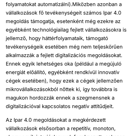
folyamatokat automatizálni).Miközben azonban a
vállalkozások fő tevékenységeit számos Ipar 4.0
megoldás támogatja, esetenként még ezekre az
egyébként technológiailag fejlett vállalkozásokra is
jellemző, hogy
háttérfolyamataik, támogató
tevékenységeik esetében még nem teljeskörűen
alkalmazzák a fejlett digitalizációs megoldásokat
.
Ennek egyik lehetséges oka (például a megújuló
energiát előállító, egyébként rendkívül innovatív
cégek esetében), hogy ezek a cégek jellemzően
mikrovállalkozásokból nőttek ki, így továbbra is
magukon hordozzák ennek a szegmensnek a
digitalizációval kapcsolatos negatív attitűdjeit.
Az Ipar 4.0 megoldásokat a megkérdezett
vállalkozások elsősorban a repetitív, monoton
,