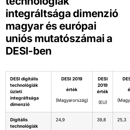
technológiák
integráltsága dimenzió
magyar és európai
uniós mutatószámai a
DESI-ben
DESI digitális
DESI 2019
DESI
DES
technológiák
2019
érték
é
üzleti
érték
integráltsága
(Magyarország)
(Magy
(EU)
dimenzió
Digitális
24,9
39,8
25,3
technológiák