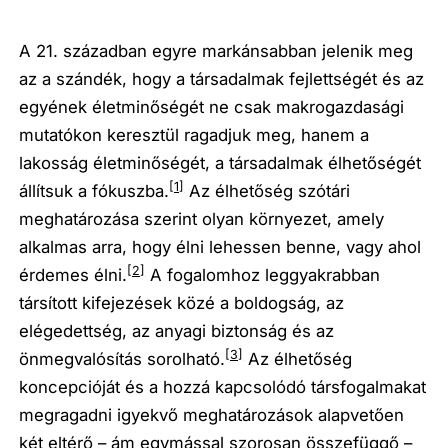
A 21. században egyre markánsabban jelenik meg
az a szándék, hogy a társadalmak fejlettségét és az
egyének életminőségét ne csak makrogazdasági
mutatókon keresztül ragadjuk meg, hanem a
lakosság életminőségét, a társadalmak élhetőségét
[1]
állítsuk a fókuszba.
Az élhetőség szótári
meghatározása szerint olyan környezet, amely
alkalmas arra, hogy élni lehessen benne, vagy ahol
[2]
érdemes élni.
A fogalomhoz leggyakrabban
társított kifejezések közé a boldogság, az
elégedettség, az anyagi biztonság és az
[3]
önmegvalósítás sorolható.
Az élhetőség
koncepcióját és a hozzá kapcsolódó társfogalmakat
megragadni igyekvő meghatározások alapvetően
két eltérő – ám egymással szorosan összefüggő –