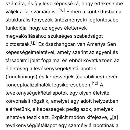
számára, és így lesz képessé rá, hogy értékesebbé
[10]
váljék a faj számára is”.
Ebben a kontextusban a
strukturális tényezők (intézmények) legfontosabb
funkciója, hogy az egyes élettervek
megvalósításához szükséges szabadságot
[11]
biztosítsák.
Ez összhangban van Amartya Sen
képességelméletével, amely szerint az egyéni és
társadalmi jólét fogalmai és ebből következően az
élhetőség a tevékenységek/létállapotok
(functionings) és képességek (capabilities) révén
[12]
konceptualizálhatók legsikeresebben.
A
tevékenységek/létállapotok egy olyan életvitel
körvonalait rögzítik, amelyet egy adott helyzetben
elérhetünk, a képességek pedig azok, amelyek
lehetővé teszik ezt. Explicit módon kifejezve, „[a]
tevékenység/létállapot egy személy állapotának a