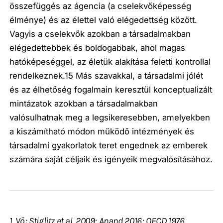
összefüggés az ágencia (a cselekvőképesség
élménye) és az élettel való elégedettség között.
Vagyis a cselekvők azokban a társadalmakban
elégedettebbek és boldogabbak, ahol magas
hatóképeséggel, az életük alakítása feletti kontrollal
rendelkeznek.15 Más szavakkal, a társadalmi jólét
és az élhetőség fogalmain keresztül konceptualizált
mintázatok azokban a társadalmakban
valósulhatnak meg a legsikeresebben, amelyekben
a kiszámítható módon működő intézmények és
társadalmi gyakorlatok teret engednek az emberek
számára saját céljaik és igényeik megvalósításához.
1. Vö.: Stiglitz et al. 2009; Anand 2016; OECD 1976.