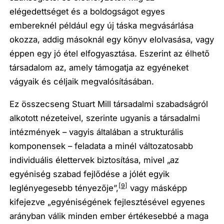
elégedettséget és a boldogságot egyes
embereknél például egy új táska megvásárlása
okozza, addig másoknál egy könyv elolvasása, vagy
éppen egy jó étel elfogyasztása. Eszerint az élhető
társadalom az, amely támogatja az egyéneket
vágyaik és céljaik megvalósításában.
Ez összecseng Stuart Mill társadalmi szabadságról
alkotott nézeteivel, szerinte ugyanis a társadalmi
intézmények – vagyis általában a strukturális
komponensek – feladata a minél változatosabb
individuális élettervek biztosítása, mivel „az
egyéniség szabad fejlődése a jólét egyik
[9]
leglényegesebb tényezője”,
vagy másképp
kifejezve „egyéniségének fejlesztésével egyenes
arányban válik minden ember értékesebbé a maga