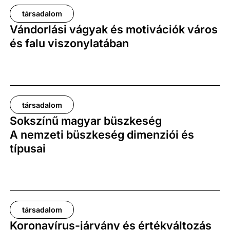
társadalom
Vándorlási vágyak és motivációk város
és falu viszonylatában
társadalom
Sokszínű magyar büszkeség
A nemzeti büszkeség dimenziói és
típusai
társadalom
Koronavírus-járvány és értékváltozás