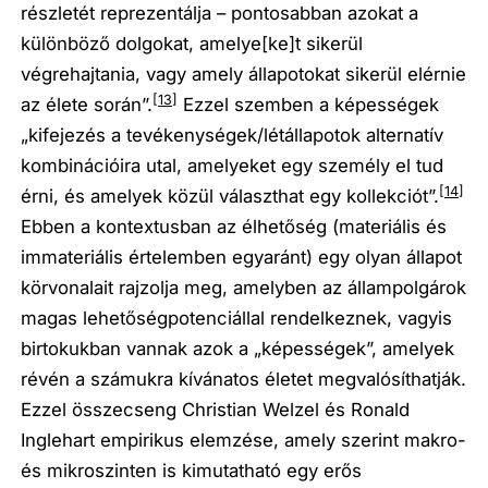
részletét reprezentálja – pontosabban azokat a
különböző dolgokat, amelye[ke]t sikerül
végrehajtania, vagy amely állapotokat sikerül elérnie
[13]
az élete során”.
Ezzel szemben a képességek
„kifejezés a tevékenységek/létállapotok alternatív
kombinációira utal, amelyeket egy személy el tud
[14]
érni, és amelyek közül választhat egy kollekciót”.
Ebben a kontextusban az élhetőség (materiális és
immateriális értelemben egyaránt) egy olyan állapot
körvonalait rajzolja meg, amelyben az állampolgárok
magas lehetőségpotenciállal rendelkeznek, vagyis
birtokukban vannak azok a „képességek”, amelyek
révén a számukra kívánatos életet megvalósíthatják.
Ezzel összecseng Christian Welzel és Ronald
Inglehart empirikus elemzése, amely szerint makro-
és mikroszinten is kimutatható egy erős