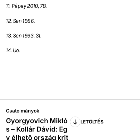
11. Pápay 2010, 78.
12. Sen 1986.
13. Sen 1993, 31.
14. Uo.
Csatolmányok
Gyorgyovich Mikló
LETÖLTÉS
s – Kollár Dávid: Eg
y élhető ország krit