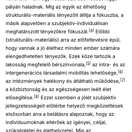
pályán haladnak. Míg az egyik az élhetőség
strukturális-materiális tényezőit állítja a fókuszba, a
másik alapvetően a szubjektív-individuálisan
[4]
meghatározott tényezőkre fókuszál.
Előbbi
(strukturális-materiális) arra az előfeltevésre épül,
hogy vannak a jó élethez minden ember számára
elengedhetetlen tényezők. Ezek közé tartozik a
[5]
lakosság megfelelő bérszínvonala,
az intra- és az
[6]
intergenerációs társadalmi mobilitás lehetősége,
[7]
az intézmények hatékony és átlátható működése,
a közbiztonság és az egészségesen leélt élet
[8]
elősegítése.
Ezzel szemben a jólét szubjektív
jellegzetességeit előtérbe helyező megközelítések
elsősorban arra a belátásra alapoznak, hogy az
individuumoknak eltérőek az igényei, céljai,
szükségletei és élethelyzetei. Míg az