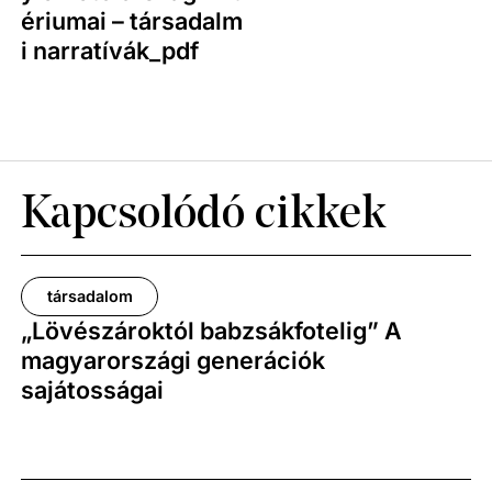
ériumai – társadalm
i narratívák_pdf
Kapcsolódó cikkek
társadalom
„Lövészároktól babzsákfotelig” A
magyarországi generációk
sajátosságai