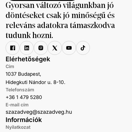
Gyorsan változó világunkban jó
döntéseket csak jó minőségű és
releváns adatokra támaszkodva
tudunk hozni.
Elérhetőségek
Cím
1037 Budapest,
Hidegkuti Nándor u. 8-10.
Telefonszám
+36 1 479 5280
E-mail cím
szazadveg@szazadveg.hu
Információk
Nyilatkozat