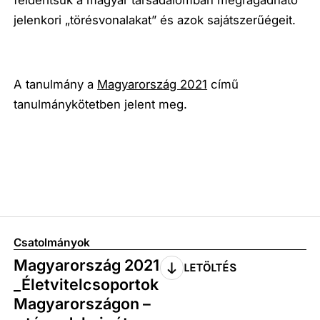
felderítsük a magyar társadalomban megragadható
jelenkori „törésvonalakat” és azok sajátszerűégeit.
A tanulmány a
Magyarország 2021
című
tanulmánykötetben jelent meg.
Csatolmányok
Magyarország 2021
LETÖLTÉS
_Életvitelcsoportok
Magyarországon –