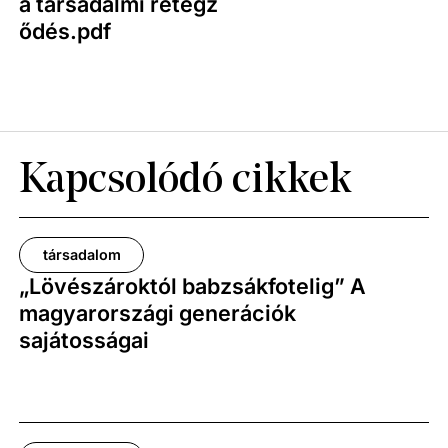
a társadalmi rétegz
ődés.pdf
Kapcsolódó cikkek
társadalom
„Lövészároktól babzsákfotelig” A
magyarországi generációk
sajátosságai