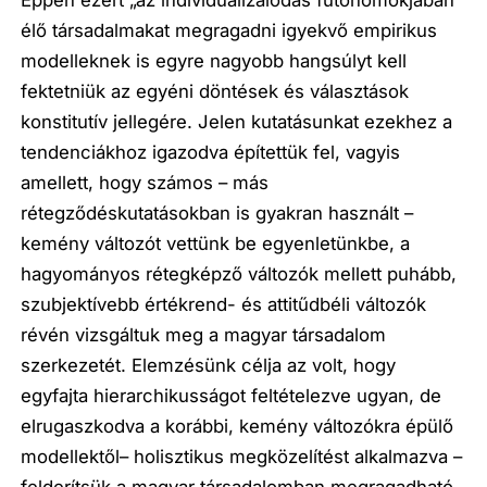
Éppen ezért „az individualizálódás futóhomokjában”
élő társadalmakat megragadni igyekvő empirikus
modelleknek is egyre nagyobb hangsúlyt kell
fektetniük az egyéni döntések és választások
konstitutív jellegére. Jelen kutatásunkat ezekhez a
tendenciákhoz igazodva építettük fel, vagyis
amellett, hogy számos – más
rétegződéskutatásokban is gyakran használt –
kemény változót vettünk be egyenletünkbe, a
hagyományos rétegképző változók mellett puhább,
szubjektívebb értékrend- és attitűdbéli változók
révén vizsgáltuk meg a magyar társadalom
szerkezetét. Elemzésünk célja az volt, hogy
egyfajta hierarchikusságot feltételezve ugyan, de
elrugaszkodva a korábbi, kemény változókra épülő
modellektől– holisztikus megközelítést alkalmazva –