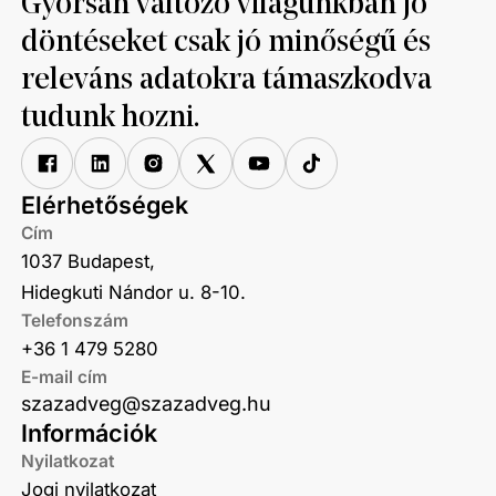
Gyorsan változó világunkban jó
döntéseket csak jó minőségű és
releváns adatokra támaszkodva
tudunk hozni.
Elérhetőségek
Cím
1037 Budapest,
Hidegkuti Nándor u. 8-10.
Telefonszám
+36 1 479 5280
E-mail cím
szazadveg@szazadveg.hu
Információk
Nyilatkozat
Jogi nyilatkozat