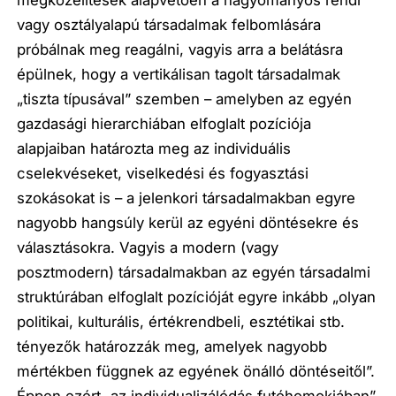
megközelítések alapvetően a hagyományos rendi
vagy osztályalapú társadalmak felbomlására
próbálnak meg reagálni, vagyis arra a belátásra
épülnek, hogy a vertikálisan tagolt társadalmak
„tiszta típusával” szemben – amelyben az egyén
gazdasági hierarchiában elfoglalt pozíciója
alapjaiban határozta meg az individuális
cselekvéseket, viselkedési és fogyasztási
szokásokat is – a jelenkori társadalmakban egyre
nagyobb hangsúly kerül az egyéni döntésekre és
választásokra. Vagyis a modern (vagy
posztmodern) társadalmakban az egyén társadalmi
struktúrában elfoglalt pozícióját egyre inkább „olyan
politikai, kulturális, értékrendbeli, esztétikai stb.
tényezők határozzák meg, amelyek nagyobb
mértékben függnek az egyének önálló döntéseitől”.