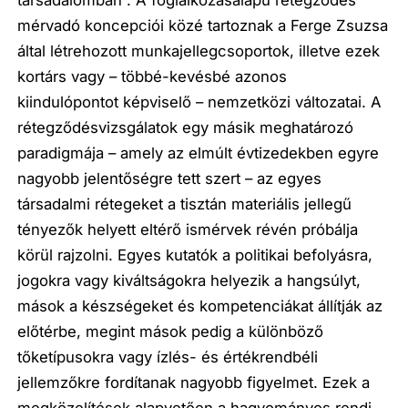
társadalomban”. A foglalkozásalapú rétegződés
mérvadó koncepciói közé tartoznak a Ferge Zsuzsa
által létrehozott munkajellegcsoportok, illetve ezek
kortárs vagy – többé-kevésbé azonos
kiindulópontot képviselő – nemzetközi változatai. A
rétegződésvizsgálatok egy másik meghatározó
paradigmája – amely az elmúlt évtizedekben egyre
nagyobb jelentőségre tett szert – az egyes
társadalmi rétegeket a tisztán materiális jellegű
tényezők helyett eltérő ismérvek révén próbálja
körül rajzolni. Egyes kutatók a politikai befolyásra,
jogokra vagy kiváltságokra helyezik a hangsúlyt,
mások a készségeket és kompetenciákat állítják az
előtérbe, megint mások pedig a különböző
tőketípusokra vagy ízlés- és értékrendbéli
jellemzőkre fordítanak nagyobb figyelmet. Ezek a