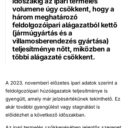
időszakig az ipari termelés
volumene úgy csökkent, hogy a
három meghatározó
feldolgozóipari alágazatból kettő
(jármúgyártás és a
villamosberendezés gyártása)
teljesítménye nőtt, miközben a
többi alágazaté csökkent.
A 2023. novemberi előzetes ipari adatok szerint a
feldolgozóipari húzóágazatok teljesítménye is
gyengült, amely már jelzésértékűnek tekinthető. Ez
akár további gyengülést vagy stagnálást is
előidézhet a következő időszakban.
Az ipari termelés csökkenésében jelentős szerepet