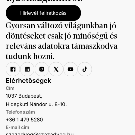
Hírlevél feliratkozás
Gyorsan változó világunkban jó
döntéseket csak jó minőségű és
releváns adatokra támaszkodva
tudunk hozni.
Elérhetőségek
Cím
1037 Budapest,
Hidegkuti Nándor u. 8-10.
Telefonszám
+36 1 479 5280
E-mail cím
szazadveg@szazadveg.hu