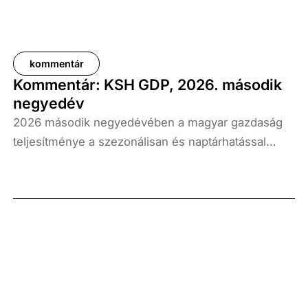
kommentár
Kommentár: KSH GDP, 2026. második
negyedév
2026 második negyedévében a magyar gazdaság
teljesítménye a szezonálisan és naptárhatással
kiigazított és kiegyensúlyozott adatok szerint, az
előző év azonos időszakához képest 1,6
százalékkal, míg az előző negyedévhez képest 0,4
százalékkal bővült. Az adat némileg elmaradt az
elemzői várakozásoktól, ugyanakkor továbbra is
növekedési pályát jelez.