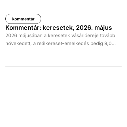
kommentár
Kommentár: keresetek, 2026. május
2026 májusában a keresetek vásárlóereje tovább
növekedett, a reálkereset-emelkedés pedig 9,0
százalék volt az elmúlt év azonos időszakához
képest. A bruttó átlagkereset emelkedése 8,7
százalékot, a nettóé 11,0 százalékot tett ki, emellett
a bruttó mediánkereset értéke 9,5, a nettó mediáné
pedig 11,5 százalékkal haladta meg a tavalyi értékét.