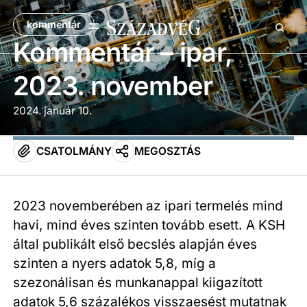
kommentár
Kommentár – ipar,
2023. november
2024. január 10.
CSATOLMÁNY
MEGOSZTÁS
2023 novemberében az ipari termelés mind
havi, mind éves szinten tovább esett. A KSH
által publikált első becslés alapján éves
szinten a nyers adatok 5,8, míg a
szezonálisan és munkanappal kiigazított
adatok 5,6 százalékos visszaesést mutatnak