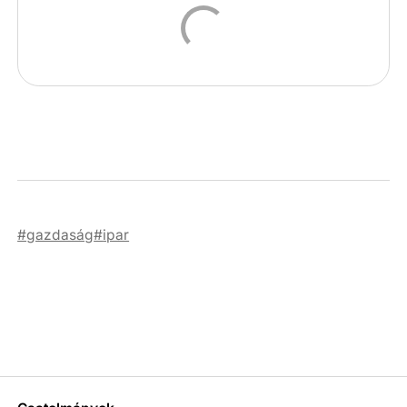
gazdaság
ipar