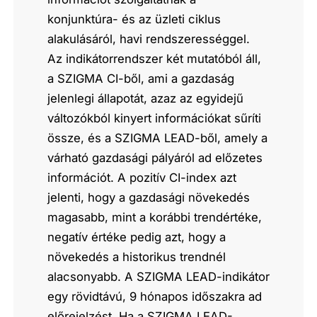
konjunktúra- és az üzleti ciklus
alakulásáról, havi rendszerességgel.
Az indikátorrendszer két mutatóból áll,
a SZIGMA CI-ből, ami a gazdaság
jelenlegi állapotát, azaz az egyidejű
változókból kinyert információkat sűríti
össze, és a SZIGMA LEAD-ből, amely a
várható gazdasági pályáról ad előzetes
információt. A pozitív CI-index azt
jelenti, hogy a gazdasági növekedés
magasabb, mint a korábbi trendértéke,
negatív értéke pedig azt, hogy a
növekedés a historikus trendnél
alacsonyabb. A SZIGMA LEAD-indikátor
egy rövidtávú, 9 hónapos időszakra ad
előrejelzést. Ha a SZIGMA LEAD-