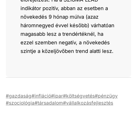
indikátor pozitív, abban az esetben a
növekedés 9 hónap múlva (azaz
háromnegyed évvel később) várhatóan
magasabb lesz a trendértéknél, ha
ezzel szemben negatív, a növekedés
szintje a közeljövőben trend alatti lesz.
gazdaság
infláció
ipar
költségvetés
pénzügy
szociológia
társadalom
vállalkozásfejlesztés