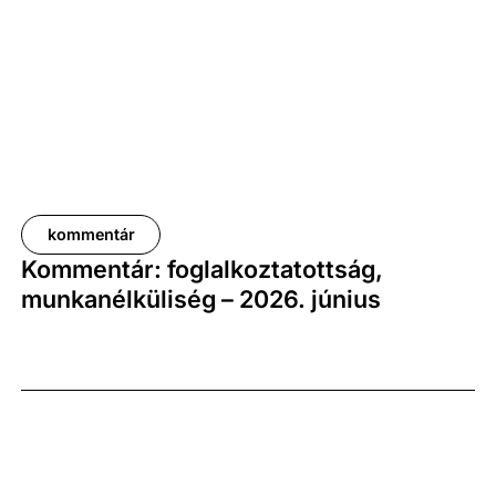
elemzői várakozásoktól, ugyanakkor továbbra is
növekedési pályát jelez.
kommentár
Kommentár: foglalkoztatottság,
munkanélküliség – 2026. június