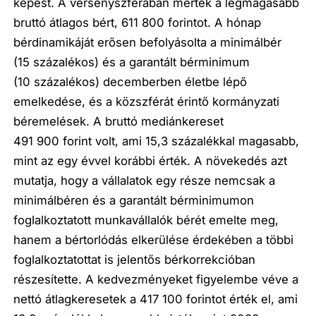
képest. A versenyszférában mérték a legmagasabb
bruttó átlagos bért, 611 800 forintot. A hónap
bérdinamikáját erősen befolyásolta a minimálbér
(15 százalékos) és a garantált bérminimum
(10 százalékos) decemberben életbe lépő
emelkedése, és a közszférát érintő kormányzati
béremelések. A bruttó mediánkereset
491 900 forint volt, ami 15,3 százalékkal magasabb,
mint az egy évvel korábbi érték. A növekedés azt
mutatja, hogy a vállalatok egy része nemcsak a
minimálbéren és a garantált bérminimumon
foglalkoztatott munkavállalók bérét emelte meg,
hanem a bértorlódás elkerülése érdekében a többi
foglalkoztatottat is jelentős bérkorrekcióban
részesítette. A kedvezményeket figyelembe véve a
nettó átlagkeresetek a 417 100 forintot érték el, ami