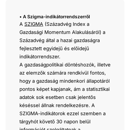
• A Szigma-indikátorrendszerről
A
SZIGMA
(Századvég Index a
Gazdasági Momentum Alakulásáról) a
Századvég által a hazai gazdaságra
fejlesztett egyidejű és előidejű
indikátorrendszer.
A gazdaságpolitikai döntéshozók, illetve
az elemzők számára rendkívül fontos,
hogy a gazdaság mindenkori állapotáról
pontos képet kapjanak, ám a statisztikai
adatok sok esetben csak jelentős
késéssel állnak rendelkezésre. A
SZIGMA-indikátorok ezzel szemben a
tárgyhót követő 30 napon belül
információt szolgáltatnak a