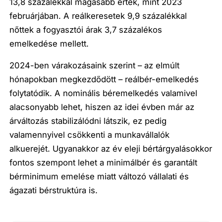
13,8 százalékkal magasabb érték, mint 2023
februárjában. A reálkeresetek 9,9 százalékkal
nőttek a fogyasztói árak 3,7 százalékos
emelkedése mellett.
2024-ben várakozásaink szerint – az elmúlt
hónapokban megkezdődött – reálbér-emelkedés
folytatódik. A nominális béremelkedés valamivel
alacsonyabb lehet, hiszen az idei évben már az
árváltozás stabilizálódni látszik, ez pedig
valamennyivel csökkenti a munkavállalók
alkuerejét. Ugyanakkor az év eleji bértárgyalásokkor
fontos szempont lehet a minimálbér és garantált
bérminimum emelése miatt változó vállalati és
ágazati bérstruktúra is.