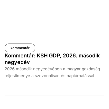
kommentár
Kommentár: KSH GDP, 2026. második
negyedév
2026 második negyedévében a magyar gazdaság
teljesítménye a szezonálisan és naptárhatással
kiigazított és kiegyensúlyozott adatok szerint, az
előző év azonos időszakához képest 1,6
százalékkal, míg az előző negyedévhez képest 0,4
százalékkal bővült. Az adat némileg elmaradt az