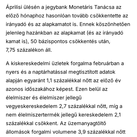
Áprilisi ülésén a jegybank Monetáris Tanácsa az
előző hónaphoz hasonlóan tovább csökkentette az
irányadó és az alapkamatot is. Ennek köszönhetően
jelenleg hazánkban az alapkamat (és az irányadó
kamat is), 50 bázispontos csökkentés után,
7,75 százalékon áll.
A kiskereskedelmi üzletek forgalma februárban a
nyers és a naptárhatással megtisztított adatok
alapján egyaránt 1,1 százalékkal nőtt az előző év
azonos időszakához képest. Ezen belül az
élelmiszer és élelmiszer jellegű
vegyeskereskedelem 2,7 százalékkal nőtt, míg a
nem élelmiszertermék jellegű kereskedelem 2,1
százalékkal csökkent. Az üzemanyagtöltő
állomások forgalmi volumene 3,9 százalékkal nőtt