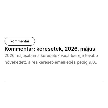
kommentár
Kommentár: keresetek, 2026. május
2026 májusában a keresetek vásárlóereje tovább
növekedett, a reálkereset-emelkedés pedig 9,0
százalék volt az elmúlt év azonos időszakához
képest. A bruttó átlagkereset emelkedése 8,7
százalékot, a nettóé 11,0 százalékot tett ki, emellett
a bruttó mediánkereset értéke 9,5, a nettó mediáné
pedig 11,5 százalékkal haladta meg a tavalyi értékét.