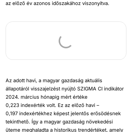
az előző év azonos időszakához viszonyítva.
Az adott havi, a magyar gazdaság aktuális
állapotáról visszajelzést nyújtó SZIGMA CI indikátor
2024. március hónapig mért értéke
0,223 indexérték volt. Ez az előző havi –
0,197 indexértékhez képest jelentős erősödésnek
tekinthető. Így a magyar gazdaság növekedési
üteme meghaladta a historikus trendértéket, amely