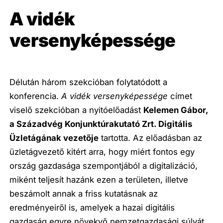
A vidék
versenyképessége
Délután három szekcióban folytatódott a
konferencia.
A vidék versenyképessége
címet
viselő szekcióban a nyitóelőadást
Kelemen Gábor,
a Századvég Konjunktúrakutató Zrt. Digitális
Üzletágának vezetője
tartotta. Az előadásban az
üzletágvezető kitért arra, hogy miért fontos egy
ország gazdasága szempontjából a digitalizáció,
miként teljesít hazánk ezen a területen, illetve
beszámolt annak a friss kutatásnak az
eredményeiről is, amelyek a hazai digitális
gazdaság egyre növekvő nemzetgazdasági súlyát