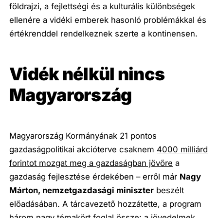
földrajzi, a fejlettségi és a kulturális különbségek
ellenére a vidéki emberek hasonló problémákkal és
értékrenddel rendelkeznek szerte a kontinensen.
Vidék nélkül nincs
Magyarország
Magyarország Kormányának 21 pontos
gazdaságpolitikai akcióterve csaknem
4000 milliárd
forintot mozgat meg a gazdaságban jövőre
a
gazdaság fejlesztése érdekében – erről már
Nagy
Márton, nemzetgazdasági miniszter
beszélt
előadásában. A tárcavezető hozzátette, a program
három nagy témakört foglal össze: a jövedelmek