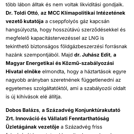
több lábon álltak és nem voltak likviditási gondjaik.
Dr. Toldi Ottó
,
az MCC Klímapolitikai Intézetének
vezető kutatója
a cseppfolyós gáz kapcsán
hangsúlyozta, hogy hosszútávú szerződésekkel és
megfelelő kapacitástervezéssel az LNG is
tekinthető biztonságos földgázbeszerzési forrásnak
hazánk szempontjából. Majd
dr. Juhász Edit
,
a
Magyar Energetikai és Közmű-szabályozási
Hivatal elnöke
elmondta, hogy a háztartások egyre
nagyobb arányban szeretnének függetlenedni az
egyetemes szolgáltatóktól, ami a szabályozói oldalt
is új kihívások elé állítja.
Dobos Balázs
,
a Századvég Konjunktúrakutató
Zrt. Innováció és Vállalati Fenntarthatóság
Üzletágának vezetője
a Századvég friss