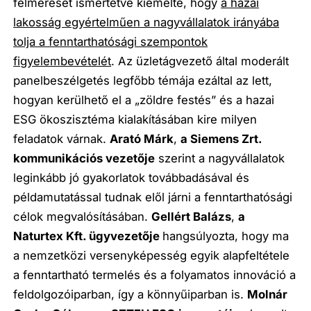
felmérését ismertetve kiemelte, hogy
a hazai
lakosság egyértelműen a nagyvállalatok irányába
tolja a fenntarthatósági szempontok
figyelembevételét
. Az üzletágvezető által moderált
panelbeszélgetés legfőbb témája ezáltal az lett,
hogyan kerülhető el a „zöldre festés” és a hazai
ESG ökoszisztéma kialakításában kire milyen
feladatok várnak.
Arató Márk
,
a Siemens Zrt.
kommunikációs vezetője
szerint a nagyvállalatok
leginkább jó gyakorlatok továbbadásával és
példamutatással tudnak elől járni a fenntarthatósági
célok megvalósításában.
Gellért Balázs
,
a
Naturtex Kft. ügyvezetője
hangsúlyozta, hogy ma
a nemzetközi versenyképesség egyik alapfeltétele
a fenntartható termelés és a folyamatos innováció a
feldolgozóiparban, így a könnyűiparban is.
Molnár