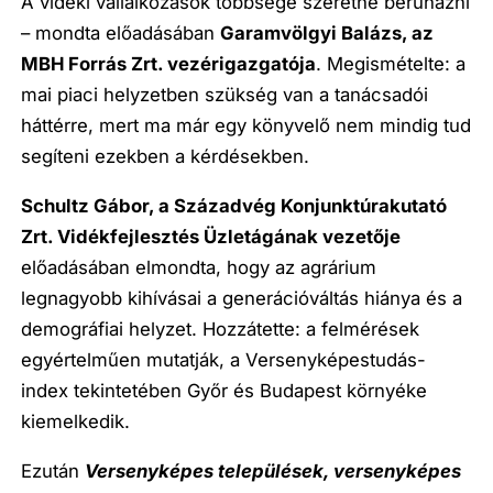
A vidéki vállalkozások többsége szeretne beruházni
– mondta előadásában
Garamvölgyi Balázs, az
MBH Forrás Zrt. vezérigazgatója
. Megismételte: a
mai piaci helyzetben szükség van a tanácsadói
háttérre, mert ma már egy könyvelő nem mindig tud
segíteni ezekben a kérdésekben.
Schultz Gábor, a Századvég Konjunktúrakutató
Zrt. Vidékfejlesztés Üzletágának vezetője
előadásában elmondta, hogy az agrárium
legnagyobb kihívásai a generációváltás hiánya és a
demográfiai helyzet. Hozzátette: a felmérések
egyértelműen mutatják, a Versenyképestudás-
index tekintetében Győr és Budapest környéke
kiemelkedik.
Ezután
Versenyképes települések, versenyképes