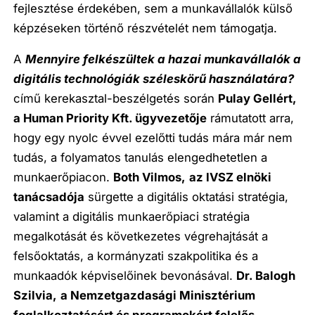
fejlesztése érdekében, sem a munkavállalók külső
képzéseken történő részvételét nem támogatja.
A
Mennyire felkészültek a hazai munkavállalók a
digitális technológiák széleskörű használatára?
című kerekasztal-beszélgetés során
Pulay Gellért,
a Human Priority Kft. ügyvezetője
rámutatott arra,
hogy egy nyolc évvel ezelőtti tudás mára már nem
tudás, a folyamatos tanulás elengedhetetlen a
munkaerőpiacon.
Both Vilmos,
az IVSZ elnöki
tanácsadója
sürgette a digitális oktatási stratégia,
valamint a digitális munkaerőpiaci stratégia
megalkotását és következetes végrehajtását a
felsőoktatás, a kormányzati szakpolitika és a
munkaadók képviselőinek bevonásával.
Dr. Balogh
Szilvia,
a Nemzetgazdasági Minisztérium