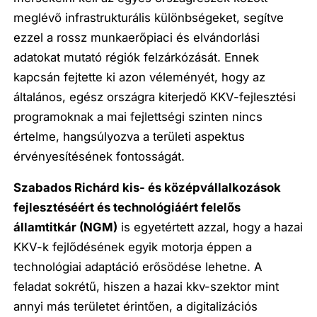
meglévő infrastrukturális különbségeket, segítve
ezzel a rossz munkaerőpiaci és elvándorlási
adatokat mutató régiók felzárkózását. Ennek
kapcsán fejtette ki azon véleményét, hogy az
általános, egész országra kiterjedő KKV-fejlesztési
programoknak a mai fejlettségi szinten nincs
értelme, hangsúlyozva a területi aspektus
érvényesítésének fontosságát.
Szabados Richárd kis- és középvállalkozások
fejlesztéséért és technológiáért felelős
államtitkár (NGM)
is egyetértett azzal, hogy a hazai
KKV-k fejlődésének egyik motorja éppen a
technológiai adaptáció erősödése lehetne. A
feladat sokrétű, hiszen a hazai kkv-szektor mint
annyi más területet érintően, a digitalizációs