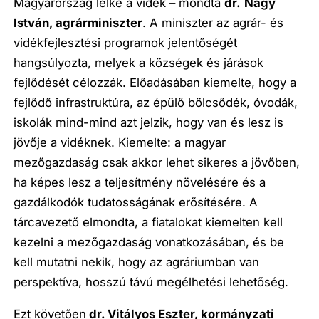
Magyarország lelke a vidék – mondta
dr.
Nagy
István, agrárminiszter
. A miniszter az
agrár- és
vidékfejlesztési programok jelentőségét
hangsúlyozta, melyek a községek és járások
fejlődését célozzák
. Előadásában kiemelte, hogy a
fejlődő infrastruktúra, az épülő bölcsődék, óvodák,
iskolák mind-mind azt jelzik, hogy van és lesz is
jövője a vidéknek. Kiemelte: a magyar
mezőgazdaság csak akkor lehet sikeres a jövőben,
ha képes lesz a teljesítmény növelésére és a
gazdálkodók tudatosságának erősítésére. A
tárcavezető elmondta, a fiatalokat kiemelten kell
kezelni a mezőgazdaság vonatkozásában, és be
kell mutatni nekik, hogy az agráriumban van
perspektíva, hosszú távú megélhetési lehetőség.
Ezt követően
dr. Vitályos Eszter, kormányzati