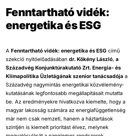
Fenntartható vidék:
energetika és ESG
A
Fenntartható vidék: energetika és ESG
című
szekció nyitóelőadásában
dr. Kökény László
,
a
Századvég Konjunktúrakutató Zrt. Energia- és
Klímapolitika Üzletágának szenior tanácsadója
a
Századvég nagymintás energetikai közvélemény-
kutatásának legfontosabb megállapításait mutatta
be. Az eredményekre hivatkozva kiemelte, hogy a
magyar lakosság számára az energiafüggetlenség
már nem csak nemzeti, hanem a háztartások
szintjén is kiemelt prioritást élvez, melynek
megvalósulását a napelemes rendszerek