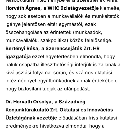
felsőoktatási intézménybe el is szeretnének vinni.
Horváth Ágnes,
a WHC üzletágvezetője
kiemelte,
hogy sok esetben a munkavállalók és munkáltatók
igénye jelentősen eltér egymástól, ezek
összehangolása az érintettek (munkaadók,
munkavállalók, szakpolitika) közös felelőssége.
Bertényi Réka,
a Szerencsejáték Zrt. HR
igazgatója
ezzel egyetértésben elmondta, hogy
náluk csapatba illeszthetőségi interjúk is zajlanak a
kiválasztási folyamat során, és számos oktatási
intézménnyel együttműködnek annak érdekében,
hogy biztosítani tudják az utánpótlást.
Dr. Horváth Orsolya,
a Századvég
Konjunktúrakutató Zrt. Oktatási és Innovációs
Üzletágának vezetője
előadásában friss kutatási
eredményekre hivatkozva elmondta, hogy a