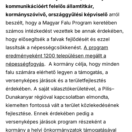
kommunikációért felelős államtitkár,
kormányszóvivő, országgyűlési képviselő
arról
beszélt, hogy a Magyar Falu Program keretében
számos intézkedést vezettek be annak érdekében,
hogy elősegítsék a falvak fejlődését és ezzel
lassítsák a népességcsökkenést.
A program
eredményeként 1200 településen megállt a
népességfogyás
. A kormány célja, hogy minden
falu számára elérhető legyen a támogatás, a
versenyképes járások és a területfejlesztés
érdekében. A saját választókerületével, a Pilis–
Dunakanyar régióval kapcsolatban elmondta,
kiemelten fontossá vált a terület közlekedésének
fejlesztése. Ennek érdekében pedig a
versenyképes járások program részeként a
kormány a helyi önkormányzatok támogatásával