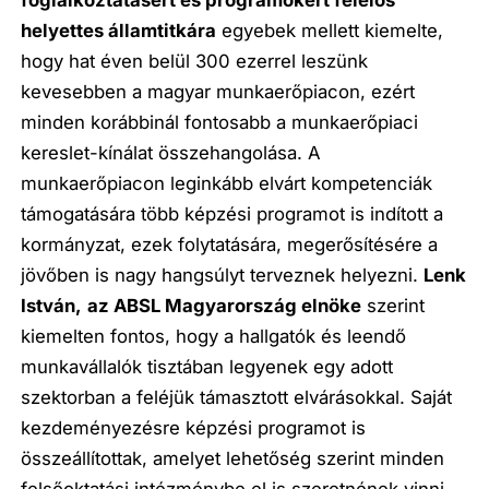
foglalkoztatásért és programokért felelős
helyettes államtitkára
egyebek mellett kiemelte,
hogy hat éven belül 300 ezerrel leszünk
kevesebben a magyar munkaerőpiacon, ezért
minden korábbinál fontosabb a munkaerőpiaci
kereslet-kínálat összehangolása. A
munkaerőpiacon leginkább elvárt kompetenciák
támogatására több képzési programot is indított a
kormányzat, ezek folytatására, megerősítésére a
jövőben is nagy hangsúlyt terveznek helyezni.
Lenk
István,
az ABSL Magyarország elnöke
szerint
kiemelten fontos, hogy a hallgatók és leendő
munkavállalók tisztában legyenek egy adott
szektorban a feléjük támasztott elvárásokkal. Saját
kezdeményezésre képzési programot is
összeállítottak, amelyet lehetőség szerint minden