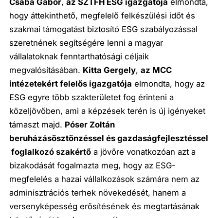
Csaba Gábor
,
az SZTFH ESG igazgatója
elmondta,
hogy áttekinthető, megfelelő felkészülési időt és
szakmai támogatást biztosító ESG szabályozással
szeretnének segítségére lenni a magyar
vállalatoknak fenntarthatósági céljaik
megvalósításában.
Kitta Gergely
,
az MCC
intézetekért felelős igazgatója
elmondta, hogy az
ESG egyre több szakterületet fog érinteni a
közeljövőben, ami a képzések terén is új igényeket
támaszt majd.
Póser Zoltán
beruházásösztönzéssel és gazdaságfejlesztéssel
foglalkozó szakértő
a jövőre vonatkozóan azt a
bizakodását fogalmazta meg, hogy az ESG-
megfelelés a hazai vállalkozások számára nem az
adminisztrációs terhek növekedését, hanem a
versenyképesség erősítésének és megtartásának