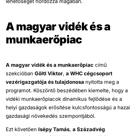
lehetőségét hordozza magában.
A magyar vidék és a
munkaerőpiac
A
magyar vidék és a munkaerőpiac
című
szekcióban
Göltl Viktor
,
a WHC cégcsoport
vezérigazgatója és tulajdonosa
nyitotta meg a
programot. Köszöntő beszédében kiemelte, hogy a
vidéki munkaerőpiacok dinamikus fejlődése és a
helyi gazdaságok erősítése kulcsfontosságú a hazai
gazdasági növekedés szempontjából.
Ezt követően
Isépy Tamás
,
a Századvég