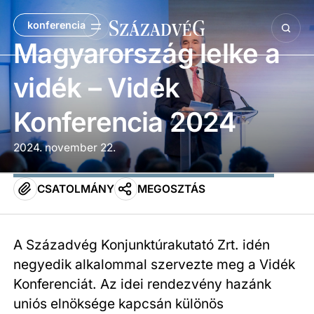
konferencia
Magyarország lelke a
vidék – Vidék
Konferencia 2024
2024. november 22.
CSATOLMÁNY
MEGOSZTÁS
A Századvég Konjunktúrakutató Zrt. idén
negyedik alkalommal szervezte meg a Vidék
Konferenciát. Az idei rendezvény hazánk
uniós elnöksége kapcsán különös