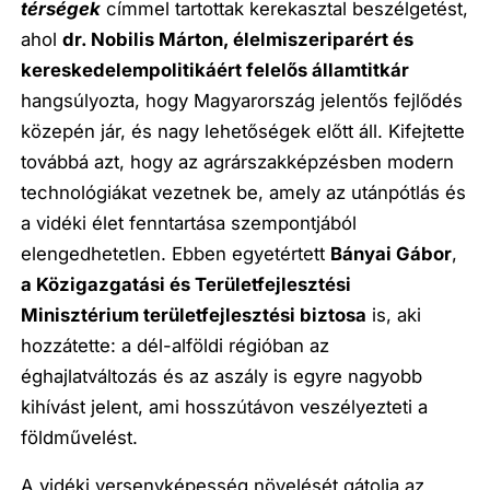
térségek
címmel tartottak kerekasztal beszélgetést,
ahol
dr. Nobilis Márton, élelmiszeriparért és
kereskedelempolitikáért felelős államtitkár
hangsúlyozta, hogy Magyarország jelentős fejlődés
közepén jár, és nagy lehetőségek előtt áll. Kifejtette
továbbá azt, hogy az agrárszakképzésben modern
technológiákat vezetnek be, amely az utánpótlás és
a vidéki élet fenntartása szempontjából
elengedhetetlen. Ebben egyetértett
Bányai Gábor
,
a Közigazgatási és Területfejlesztési
Minisztérium területfejlesztési biztosa
is, aki
hozzátette: a dél-alföldi régióban az
éghajlatváltozás és az aszály is egyre nagyobb
kihívást jelent, ami hosszútávon veszélyezteti a
földművelést.
A vidéki versenyképesség növelését gátolja az