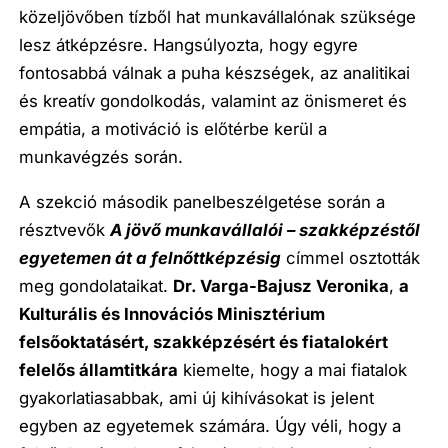
közeljövőben tízből hat munkavállalónak szüksége
lesz átképzésre. Hangsúlyozta, hogy egyre
fontosabbá válnak a puha készségek, az analitikai
és kreatív gondolkodás, valamint az önismeret és
empátia, a motiváció is előtérbe kerül a
munkavégzés során.
A szekció második panelbeszélgetése során a
résztvevők
A jövő munkavállalói – szakképzéstől
egyetemen át a felnőttképzésig
címmel osztották
meg gondolataikat.
Dr. Varga-Bajusz Veronika
,
a
Kulturális és Innovációs Minisztérium
felsőoktatásért, szakképzésért és fiatalokért
felelős államtitkára
kiemelte, hogy a mai fiatalok
gyakorlatiasabbak, ami új kihívásokat is jelent
egyben az egyetemek számára. Úgy véli, hogy a