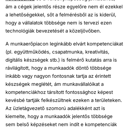
ám a cégek jelentős része egyelőre nem él ezekkel
a lehetőségekkel, sőt a felmérésből az is kiderül,
hogy a vállalatok többsége nem is tervezi ezen
technológiák bevezetését a közeljövőben.
A munkaerőpiacon leginkább elvárt kompetenciákat
(pl. együttműködés, csapatmunka, kreativitás,
digitális készségek stb.) is felmérő kutatás arra is
rávilágított, hogy a munkaadók döntő többsége
inkább vagy nagyon fontosnak tartja az érintett
készségek meglétét, ám munkavállalóikat a
kompetenciákhoz társított fontossághoz képest
kevésbé tartják felkészültnek ezeken a területeken.
Az üzletágvezető szomorú adalékként azt is
kiemelte, hogy a munkaadók jelentős többsége
sem belső képzéseket nem indít e kompetenciák