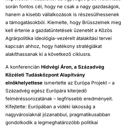
során fontos cél, hogy ne csak a nagy gazdaságok,
hanem a kisebb vállalkozások is részesülhessenek
a támogatásokból. Kiemelte, hogy Brüsszelnek meg
kell értenie a gazdatüntetések üzenetét a Közös
Agrárpolitika ideológia-vezérelt átalakítási tervei
kapcsán ahhoz, hogy hatékony stratégiákat
alakíthassanak ki a következő ciklusra.
A konferencián
Hidvégi Áron, a Századvég
Közéleti Tudásközpont Alapítvány
elnökhelyettese
ismertette az Európa Projekt – a
Századvég egész Európára kiterjedő
felméréssorozatának – legfrissebb eredményeit.
Kifejtette: Európában a vidéki lakosság a
nagyvárosiaknál józanabbul, pragmatikusabban
gondolkodik a legmeghatározóbb politikai