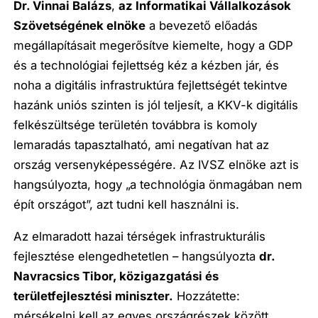
Dr. Vinnai Balázs
,
az Informatikai Vállalkozások
Szövetségének elnöke
a bevezető előadás
megállapításait megerősítve kiemelte, hogy a GDP
és a technológiai fejlettség kéz a kézben jár, és
noha a digitális infrastruktúra fejlettségét tekintve
hazánk uniós szinten is jól teljesít, a KKV-k digitális
felkészültsége területén továbbra is komoly
lemaradás tapasztalható, ami negatívan hat az
ország versenyképességére. Az IVSZ elnöke azt is
hangsúlyozta, hogy „a technológia önmagában nem
épít országot”, azt tudni kell használni is.
Az elmaradott hazai térségek infrastrukturális
fejlesztése elengedhetetlen – hangsúlyozta
dr.
Navracsics Tibor, közigazgatási és
területfejlesztési miniszter.
Hozzátette:
mérsékelni kell az egyes országrészek között