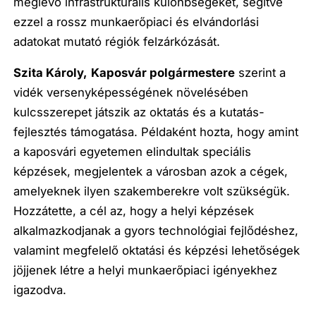
meglévő infrastrukturális különbségeket, segítve
ezzel a rossz munkaerőpiaci és elvándorlási
adatokat mutató régiók felzárkózását.
Szita Károly,
Kaposvár polgármestere
szerint a
vidék versenyképességének növelésében
kulcsszerepet játszik az oktatás és a kutatás-
fejlesztés támogatása. Példaként hozta, hogy amint
a kaposvári egyetemen elindultak speciális
képzések, megjelentek a városban azok a cégek,
amelyeknek ilyen szakemberekre volt szükségük.
Hozzátette, a cél az, hogy a helyi képzések
alkalmazkodjanak a gyors technológiai fejlődéshez,
valamint megfelelő oktatási és képzési lehetőségek
jöjjenek létre a helyi munkaerőpiaci igényekhez
igazodva.