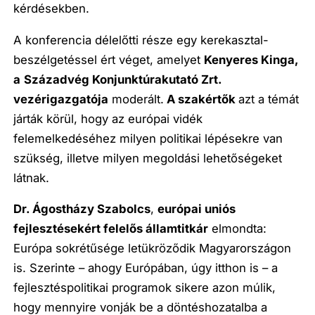
kérdésekben.
A konferencia délelőtti része egy kerekasztal-
beszélgetéssel ért véget, amelyet
Kenyeres Kinga,
a
Századvég Konjunktúrakutató Zrt.
vezérigazgatója
moderált.
A szakértők
azt a témát
járták körül, hogy az európai vidék
felemelkedéséhez milyen politikai lépésekre van
szükség, illetve milyen megoldási lehetőségeket
látnak.
Dr. Ágostházy Szabolcs
,
európai uniós
fejlesztésekért felelős államtitkár
elmondta:
Európa sokrétűsége letükröződik Magyarországon
is. Szerinte – ahogy Európában, úgy itthon is – a
fejlesztéspolitikai programok sikere azon múlik,
hogy mennyire vonják be a döntéshozatalba a