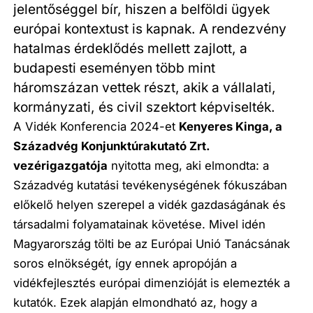
jelentőséggel bír, hiszen a belföldi ügyek
európai kontextust is kapnak. A rendezvény
hatalmas érdeklődés mellett zajlott, a
budapesti eseményen több mint
háromszázan vettek részt, akik a vállalati,
kormányzati, és civil szektort képviselték.
A Vidék Konferencia 2024-et
Kenyeres Kinga, a
Századvég Konjunktúrakutató Zrt.
vezérigazgatója
nyitotta meg, aki elmondta: a
Századvég kutatási tevékenységének fókuszában
előkelő helyen szerepel a vidék gazdaságának és
társadalmi folyamatainak követése. Mivel idén
Magyarország tölti be az Európai Unió Tanácsának
soros elnökségét, így ennek apropóján a
vidékfejlesztés európai dimenzióját is elemezték a
kutatók. Ezek alapján elmondható az, hogy a