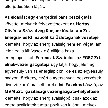
elterjedésében látják.
Az előadást egy energetikai panelbeszélgetés
követte, melynek felvezetéseként
dr. Hortay
Olivér
,
a Századvég Konjunktúrakutató Zrt.
Energia- és Klímapolitika Üzletágának vezetője
kiemelte, hogy az energiaválság nem ért véget, ami
jelenleg is kihívások elé állítja a hazai
energiapolitikát.
Ferencz I. Szabolcs, az FGSZ Zrt.
elnök-vezérigazgatója
úgy látja, hogy jelenleg
egyensúly van az energiapicon, de ez az egyensúly
nagyon törékeny, ezért a nyersanyag-beszerzések
diverzifikációjára kell törekedni.
Fazekas László
,
az
MVM Zrt. gazdasági vezérigazgató-helyettese
kiemelte, hogy az energiaválságból csak azok az
energiavállalatok tudtak pozitívan kijönni, melyek