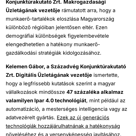
Konjunktúrakutató Zrt.
Makrogazdasági
Üzletágának vezetője
rámutatott arra, hogy a
munkaerő-tartalékok eloszlása Magyarország
különböző régióiban jelentősen eltér. Ezen
demográfiai különbségek figyelembevétele
elengedhetetlen a hatékony munkaerő-
gazdálkodási stratégiák kidolgozásához.
Kelemen Gábor, a Századvég Konjunktúrakutató
Zrt.
Digitális Üzletágának vezetője
ismertette,
hogy a legfrissebb kutatások szerint a magyar
vállalkozások mindössze
47 százaléka alkalmaz
valamilyen Ipar 4.0 technológiát
, mint például az
automatizáció, a mesterséges intelligencia vagy az
adatvezérelt gyártás.
Ezek az új generációs
technológiák hozzájárulhatnának a hatékonyság
növeléséhez
és a versenyképesség javításához,