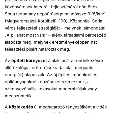
középvárosok integrált fejlesztéséről döntöttek.
2
Soria tartomány népsűrűsége mindössze 9 fő/km
(Magyarországé körülbelül 100). Központja, Soria
város fejlesztési stratégiáját – melynek jelmondata:
„A pillanat most van!” – élénk társadalmi párbeszéd
alapozta meg, melynek eredményeképpen hat
fejlesztési pillért határoztak meg.
Az
épített környezet
átalakítását a rendelkezésre
álló ökológiai erőforrásokra (altalaj, megújuló
energiák) alapozzák. Az új építési módokról és
építőanyagokról képzéseket szerveznek, a
szennyező vállalkozásokat modernizálják vagy
megszüntetik.
A
közlekedés
új meghatározó tényezőiként a vidék