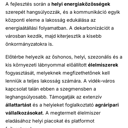
A fejlesztés során a
helyi energiaközösségek
szerepét hangsúlyozzák, és a kommunikáció egyik
központi eleme a lakosság edukálása az
energiaátállási folyamatban. A dekarbonizációt a
városban kezdik, majd kiterjesztik a kisebb
önkormányzatokra is.
Előtérbe helyezik az őshonos, helyi, szezonális és a
kis környezeti lábnyommal előállított
élelmiszerek
fogyasztását, melyeknek megfizethetőnek kell
lenniük a teljes lakosság számára. A vidék–város
kapcsolat talán ebben a szegmensben a
leghangsúlyosabb. Támogatják az extenzív
állattartást
és a helyieket foglalkoztató
agráripari
vállalkozásokat
. A megtermelt élelmiszer
eladásához helyi piacokat és platformot