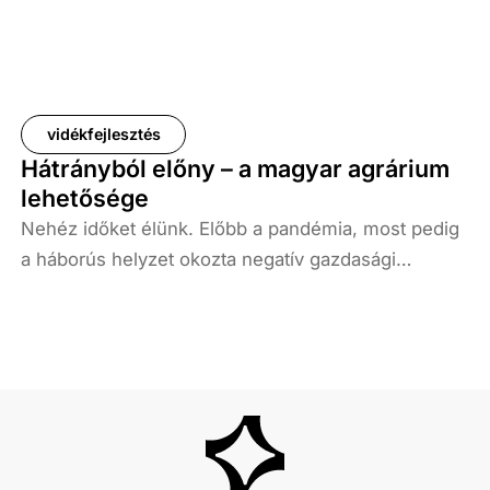
vidékfejlesztés
Hátrányból előny – a magyar agrárium
lehetősége
Nehéz időket élünk. Előbb a pandémia, most pedig
a háborús helyzet okozta negatív gazdasági
folyamatok nehezítik az európai emberek
százmillióinak életét. Annak az Európának, amely
kényelmi évtizedeket képzelt magának, most
komolyan szembe kell néznie azzal, hogy nem
biztos, hogy a világ kereke abba az irányba fordul,
ahogy azt ő eltervezte.