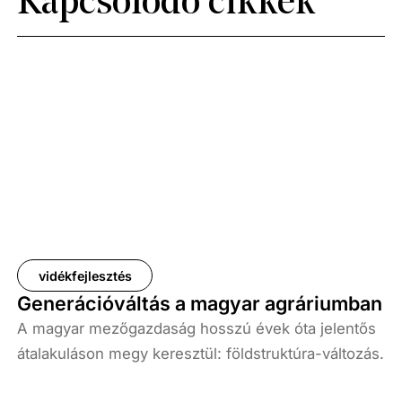
Kapcsolódó cikkek
vidékfejlesztés
Generációváltás a magyar agráriumban
A magyar mezőgazdaság hosszú évek óta jelentős
átalakuláson megy keresztül: földstruktúra-változás,
birtokméret-eloszlás, gazdálkodói generációk