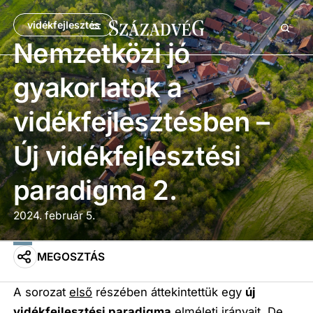
vidékfejlesztés
Nemzetközi jó
gyakorlatok a
vidékfejlesztésben –
Új vidékfejlesztési
paradigma 2.
2024. február 5.
MEGOSZTÁS
A sorozat
első
részében áttekintettük egy
új
vidékfejlesztési paradigma
elméleti irányait. De