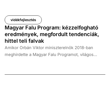
milyen pozíciót foglalunk el, hogyan alakul a
birtokméret a fiatalabb és idősebb generációk
körében, milyen jó gyakorlatok segítik vagy éppen
vidékfejlesztés
akadályozzák a változást.
Magyar Falu Program: kézzelfogható
eredmények, megfordult tendenciák,
hittel teli falvak
Amikor Orbán Viktor miniszterelnök 2018-ban
meghirdette a Magyar Falu Programot, világos
célokat fogalmazott meg: adjuk vissza a vidéken
élők hitét, állítsuk meg a drasztikus
népességfogyást és újra legyen jó a falvakban élni.
Gyopáros Alpár, a modern települések fejlesztésért
felelős kormánybiztos írása.